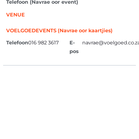
Telefoon (Navrae oor event)
VENUE
VOELGOEDEVENTS (Navrae oor kaartjies)
Telefoon
016 982 3617
E-
navrae@voelgoed.co.z
pos