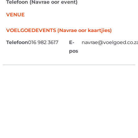
Telefoon (Navrae oor event)
VENUE
VOELGOEDEVENTS (Navrae oor kaartjies)
Telefoon
016 982 3617
E-
navrae@voelgoed.co.z
pos