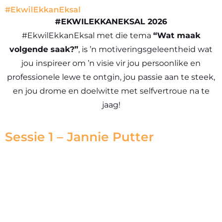
#EkwilEkkanEksal
#EKWILEKKANEKSAL 2026
#EkwilEkkanEksal met die tema
“Wat maak
volgende saak?”
, is ’n motiveringsgeleentheid wat
jou inspireer om ’n visie vir jou persoonlike en
professionele lewe te ontgin, jou passie aan te steek,
en jou drome en doelwitte met selfvertroue na te
jaag!
Sessie 1 – Jannie Putter