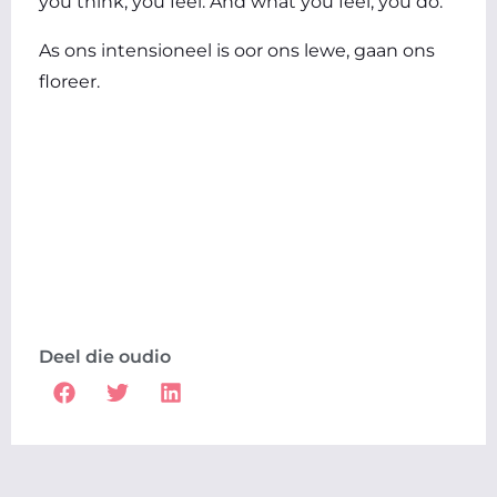
you think, you feel. And what you feel, you do.
As ons intensioneel is oor ons lewe, gaan ons
floreer.
Deel die oudio