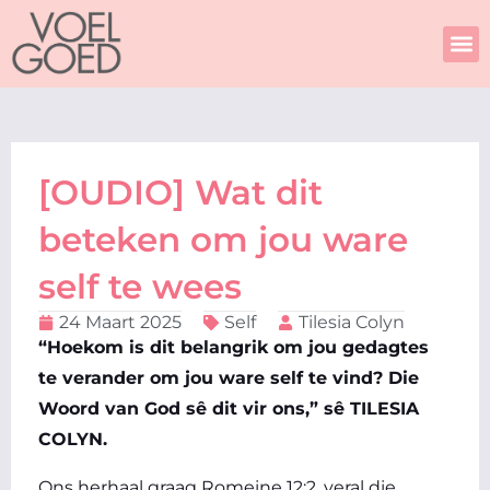
Skip
to
content
[OUDIO] Wat dit
beteken om jou ware
self te wees
24 Maart 2025
Self
Tilesia Colyn
“Hoekom is dit belangrik om jou gedagtes
te verander om jou ware self te vind? Die
Woord van God sê dit vir ons,” sê TILESIA
COLYN.
Ons herhaal graag Romeine 12:2, veral die