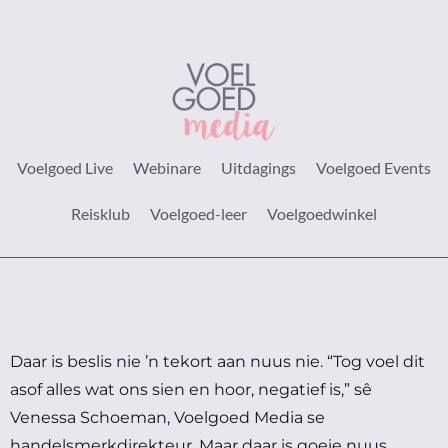
Voelgoed Live
Webinare
Uitdagings
Voelgoed Events
Reisklub
Voelgoed-leer
Voelgoedwinkel
Daar is beslis nie ’n tekort aan nuus nie.
“Tog voel dit
asof alles wat ons sien en hoor, negatief is,” sê
Venessa Schoeman, Voelgoed Media se
handelsmerkdirekteur.
Maar daar is goeie nuus …