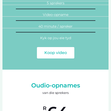
5 sprekers
Video-opname
40 minute / spreker
Kyk op jou eie tyd
Koop video
Oudio-opnames
van die sprekers
R