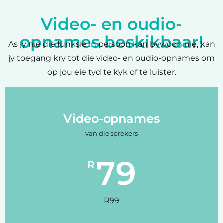
Video- en oudio-
opnames beskikbaar!
As jy nie die funksie in persoon kan bywoon nie, kan
jy toegang kry tot die video- en oudio-opnames om
op jou eie tyd te kyk of te luister.
Video-opnames
van die sprekers
79
R
R99