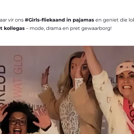
aar vir ons
#Girls-fliekaand in pajamas
en geniet die lo
t kollegas
– mode, drama en pret gewaarborg!