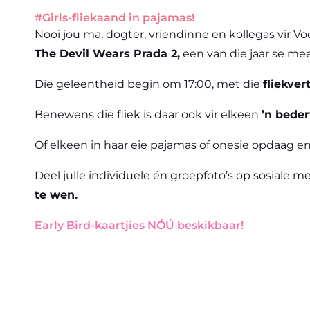
#Girls-fliekaand in pajamas!
Nooi jou ma, dogter, vriendinne en kollegas vir 
The Devil Wears Prada 2,
een van die jaar se me
Die geleentheid begin om 17:00, met die
fliekve
Benewens die fliek is daar ook vir elkeen
’n bede
Of elkeen in haar eie pajamas of onesie opdaag en
Deel julle individuele én groepfoto’s op sosiale 
te wen.
Early Bird-kaartjies NÓÚ beskikbaar!