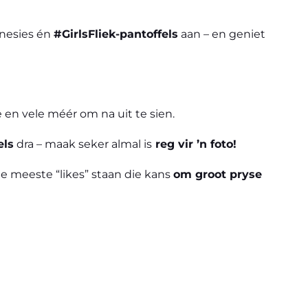
 onesies én
#GirlsFliek-pantoffels
aan – en geniet
en vele méér om na uit te sien.
els
dra – maak seker almal is
reg vir ’n foto!
ie meeste “likes” staan die kans
om groot pryse