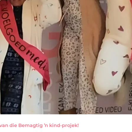
van die Bemagtig ŉ kind-projek!