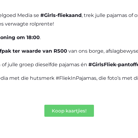
Voelgoed Media se
#Girls-fliekaand
, trek julle pajamas of
es verwagte rolprente!
rtoning om 18:00
.
rfpak ter waarde van R500
van ons borge, afslagbewyse 
 of julle groep dieselfde pajamas én
#GirlsFliek-pantoff
media met die hutsmerk #FliekInPajamas, die foto’s met d
Koop kaartjies!