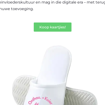
beïnvloederskultuur en mag in die digitale era – met ter
nuwe toevoeging.
Koop kaartjies!