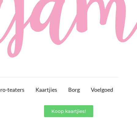
ro-teaters
Kaartjies
Borg
Voelgoed
Koop kaartjies!