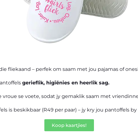
 die fliekaand – perfek om saam met jou pajamas of onesi
antoffels
gerieflik, higiënies en heerlik sag.
e vroue se voete, sodat jy gemaklik saam met vriendinn
fels is beskikbaar (R49
per paar
) – jy kry jou pantoffels by
Koop kaartjies!