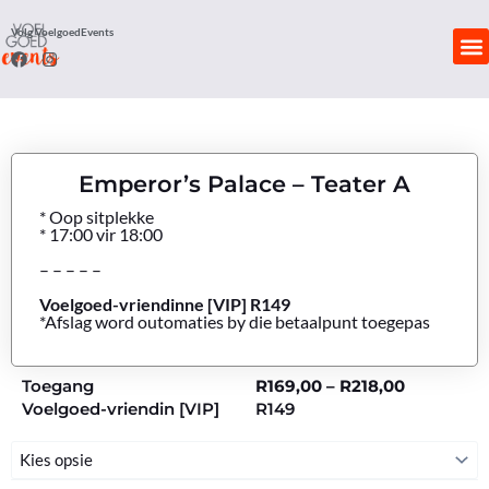
Skip
Volg VoelgoedEvents
to
F
I
content
a
n
c
s
KON
e
t
b
a
o
g
o
r
k
a
Emperor’s Palace – Teater A
m
* Oop sitplekke
* 17:00 vir 18:00
– – – – –
Voelgoed-vriendinne [VIP] R149
*Afslag word outomaties by die betaalpunt toegepas
Price
Toegang
R
169,00
–
R
218,00
range:
Voelgoed-vriendin [VIP]
R149
R169,00
through
Emperor’s
R218,00
Palace