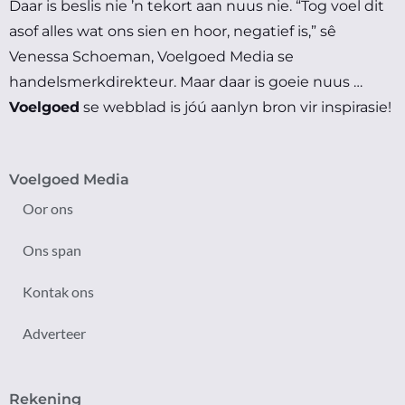
Daar is beslis nie ’n tekort aan nuus nie.
“Tog voel dit
asof alles wat ons sien en hoor, negatief is,” sê
Venessa Schoeman, Voelgoed Media se
handelsmerkdirekteur.
Maar daar is goeie nuus …
Voelgoed
se webblad is jóú aanlyn bron vir inspirasie!
Voelgoed Media
Oor ons
Ons span
Kontak ons
Adverteer
Rekening