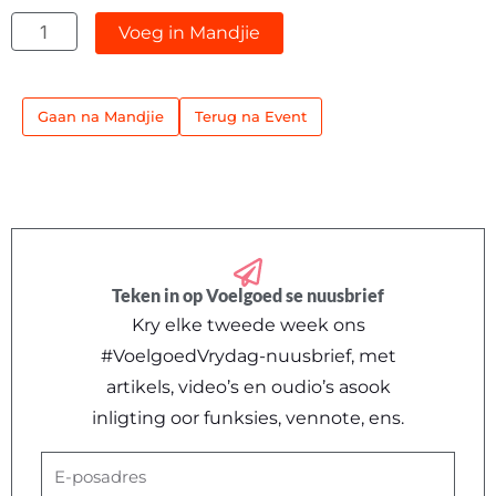
–
Voeg in Mandjie
Teater
A
Gaan na Mandjie
Terug na Event
quantity
Teken in op Voelgoed se nuusbrief
Kry elke tweede week ons
#VoelgoedVrydag-nuusbrief, met
artikels, video’s en oudio’s asook
inligting oor funksies, vennote, ens.
E-