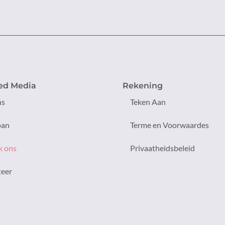
ed Media
Rekening
ns
Teken Aan
pan
Terme en Voorwaardes
k ons
Privaatheidsbeleid
teer