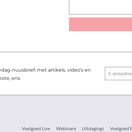
ag-nuusbrief, met artikels, video’s en
E-
note, ens.
posadres
Voelgoed Live
Webinare
Uitdagings
Voelgoed 