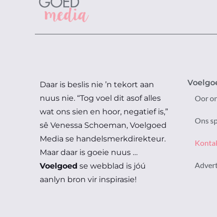
Voelgo
Daar is beslis nie ’n tekort aan
nuus nie.
“Tog voel dit asof alles
Oor o
wat ons sien en hoor, negatief is,”
Ons s
sê Venessa Schoeman, Voelgoed
Media se handelsmerkdirekteur.
Konta
Maar daar is goeie nuus …
Adver
Voelgoed
se webblad is jóú
aanlyn bron vir inspirasie!