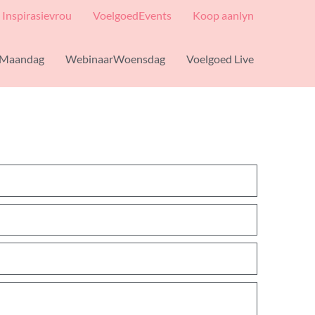
Inspirasievrou
VoelgoedEvents
Koop aanlyn
Maandag
WebinaarWoensdag
Voelgoed Live