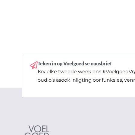
Teken in op Voelgoed se nuusbrief
Kry elke tweede week ons #VoelgoedVryd
oudio’s asook inligting oor funksies, ven