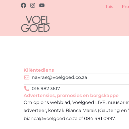
Skip
F
I
Y
Tuis
Pro
a
n
o
to
c
s
u
content
e
t
t
b
a
u
o
g
b
o
r
e
k
a
m
Kliëntediens
navrae@voelgoed.co.za
016 982 3617
Advertensies, promosies en borgskappe
Om op ons webblad, Voelgoed LIVE, nuusbrie
adverteer, kontak Bianca Marais (Gauteng en
bianca@voelgoed.co.za
of
084 491 0997
.