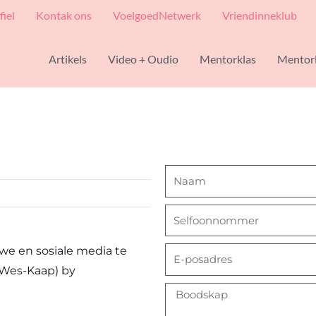
fiel
Kontak ons
VoelgoedNetwerk
Vriendinneklub
Artikels
Video + Oudio
Mentorklas
Mentor
Naam
Selfoonnommer
we en sosiale media te
E-
 Wes-Kaap) by
posdres
Boodskap