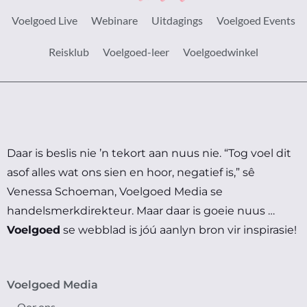
Voelgoed Live
Webinare
Uitdagings
Voelgoed Events
Reisklub
Voelgoed-leer
Voelgoedwinkel
Daar is beslis nie ’n tekort aan nuus nie.
“Tog voel dit
asof alles wat ons sien en hoor, negatief is,” sê
Venessa Schoeman, Voelgoed Media se
handelsmerkdirekteur.
Maar daar is goeie nuus …
Voelgoed
se webblad is jóú aanlyn bron vir inspirasie!
Voelgoed Media
Oor ons