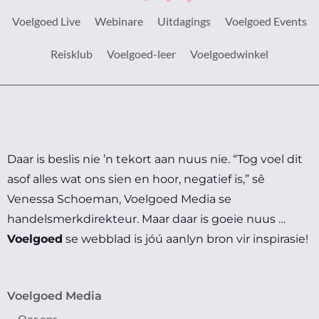
Voelgoed Live
Webinare
Uitdagings
Voelgoed Events
Reisklub
Voelgoed-leer
Voelgoedwinkel
Daar is beslis nie ’n tekort aan nuus nie.
“Tog voel dit
asof alles wat ons sien en hoor, negatief is,” sê
Venessa Schoeman, Voelgoed Media se
handelsmerkdirekteur.
Maar daar is goeie nuus …
Voelgoed
se webblad is jóú aanlyn bron vir inspirasie!
Voelgoed Media
Oor ons