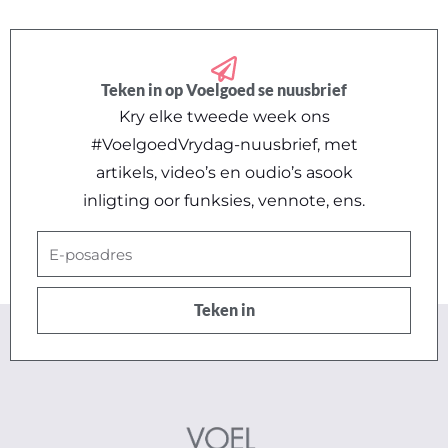
werk
[Kursus]
quantity
Teken in op Voelgoed se nuusbrief
Kry elke tweede week ons
#VoelgoedVrydag-nuusbrief, met
artikels, video’s en oudio’s asook
inligting oor funksies, vennote, ens.
E-
posadres
Teken in