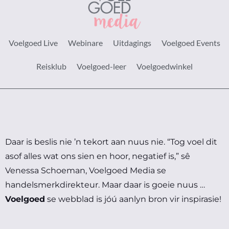
Voelgoed Live
Webinare
Uitdagings
Voelgoed Events
Reisklub
Voelgoed-leer
Voelgoedwinkel
Daar is beslis nie ’n tekort aan nuus nie.
“Tog voel dit
asof alles wat ons sien en hoor, negatief is,” sê
Venessa Schoeman, Voelgoed Media se
handelsmerkdirekteur.
Maar daar is goeie nuus …
Voelgoed
se webblad is jóú aanlyn bron vir inspirasie!