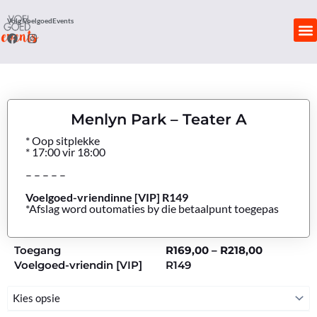
Skip
Volg VoelgoedEvents
to
F
I
content
a
n
c
s
KON
e
t
b
a
o
g
o
r
k
a
Menlyn Park – Teater A
m
* Oop sitplekke
* 17:00 vir 18:00
– – – – –
Voelgoed-vriendinne [VIP] R149
*Afslag word outomaties by die betaalpunt toegepas
Price
Toegang
R
169,00
–
R
218,00
range:
Voelgoed-vriendin [VIP]
R149
R169,00
through
Menlyn
R218,00
Park