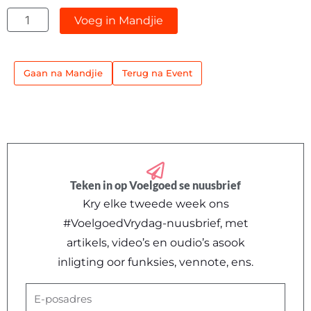
–
Voeg in Mandjie
Teater
A
Gaan na Mandjie
Terug na Event
quantity
Teken in op Voelgoed se nuusbrief
Kry elke tweede week ons
#VoelgoedVrydag-nuusbrief, met
artikels, video’s en oudio’s asook
inligting oor funksies, vennote, ens.
E-