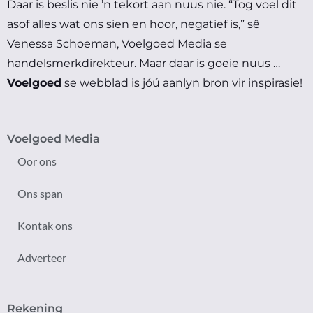
Daar is beslis nie ’n tekort aan nuus nie.
“Tog voel dit
asof alles wat ons sien en hoor, negatief is,” sê
Venessa Schoeman, Voelgoed Media se
handelsmerkdirekteur.
Maar daar is goeie nuus …
Voelgoed
se webblad is jóú aanlyn bron vir inspirasie!
Voelgoed Media
Oor ons
Ons span
Kontak ons
Adverteer
Rekening