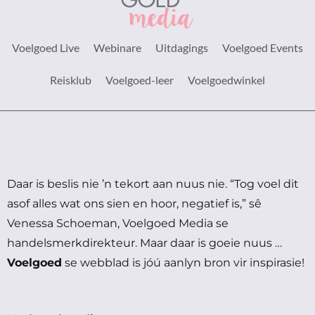
Voelgoed Live
Webinare
Uitdagings
Voelgoed Events
Reisklub
Voelgoed-leer
Voelgoedwinkel
Daar is beslis nie ’n tekort aan nuus nie.
“Tog voel dit
asof alles wat ons sien en hoor, negatief is,” sê
Venessa Schoeman, Voelgoed Media se
handelsmerkdirekteur.
Maar daar is goeie nuus …
Voelgoed
se webblad is jóú aanlyn bron vir inspirasie!