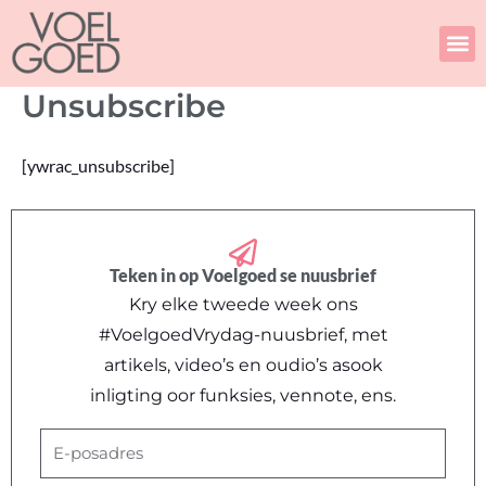
Skip
to
content
Unsubscribe
[ywrac_unsubscribe]
Teken in op Voelgoed se nuusbrief
Kry elke tweede week ons
#VoelgoedVrydag-nuusbrief, met
artikels, video’s en oudio’s asook
inligting oor funksies, vennote, ens.
E-
posadres