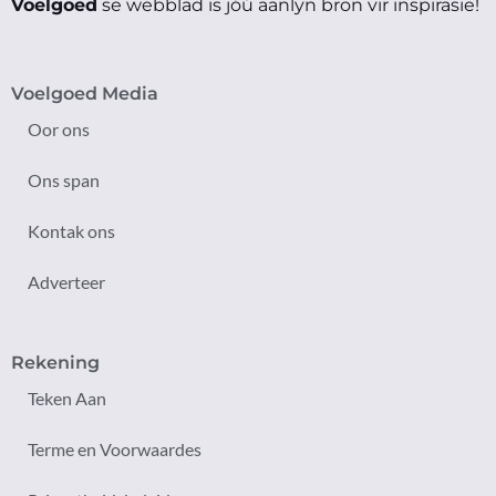
Voelgoed
se webblad is jóú aanlyn bron vir inspirasie!
Voelgoed Media
Oor ons
Ons span
Kontak ons
Adverteer
Rekening
Teken Aan
Terme en Voorwaardes