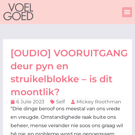
Skip
to
content
[OUDIO] VOORUITGANG
deur pyn en
struikelblokke – is dit
moontlik?
6 Julie 2023
Self
Mickey Roothman
“Drie dinge beroof ons meestal van ons vrede
en vreugde. Omstandighede raak buite ons
beheer, mense verander nie soos ons graag wil
hê nie, en probleme word nie genoegsaam