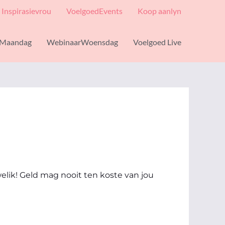
Inspirasievrou
VoelgoedEvents
Koop aanlyn
Maandag
WebinaarWoensdag
Voelgoed Live
elik! Geld mag nooit ten koste van jou