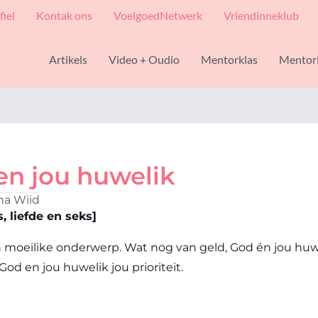
fiel
Kontak ons
VoelgoedNetwerk
Vriendinneklub
Artikels
Video + Oudio
Mentorklas
Mentor
en jou huwelik
ha Wiid
 liefde en seks]
 ’n moeilike onderwerp. Wat nog van geld, God én jou huw
d en jou huwelik jou prioriteit.