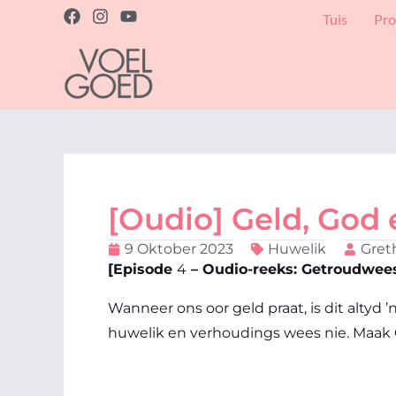
Skip
F
I
Y
Tuis
Pro
a
n
o
to
c
s
u
content
e
t
t
b
a
u
o
g
b
o
r
e
k
a
m
[Oudio] Geld, God 
9 Oktober 2023
Huwelik
Gret
[Episode
4
– Oudio-reeks: Getroudwees,
Wanneer ons oor geld praat, is dit altyd
huwelik en verhoudings wees nie. Maak Go