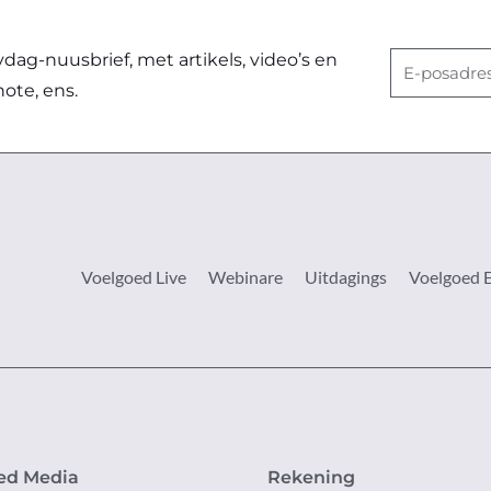
ag-nuusbrief, met artikels, video’s en
E-
note, ens.
posadres
Voelgoed Live
Webinare
Uitdagings
Voelgoed 
ed Media
Rekening