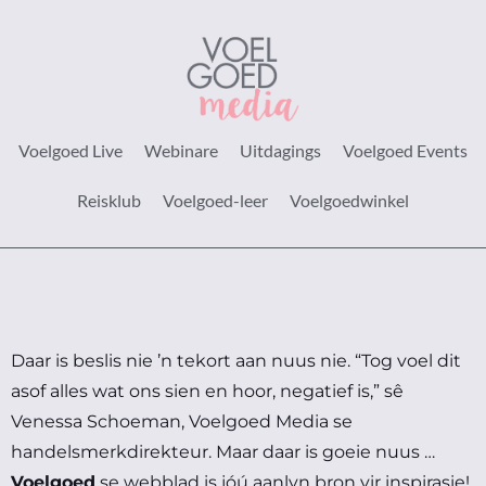
Voelgoed Live
Webinare
Uitdagings
Voelgoed Events
Reisklub
Voelgoed-leer
Voelgoedwinkel
Daar is beslis nie ’n tekort aan nuus nie.
“Tog voel dit
asof alles wat ons sien en hoor, negatief is,” sê
Venessa Schoeman, Voelgoed Media se
handelsmerkdirekteur.
Maar daar is goeie nuus …
Voelgoed
se webblad is jóú aanlyn bron vir inspirasie!