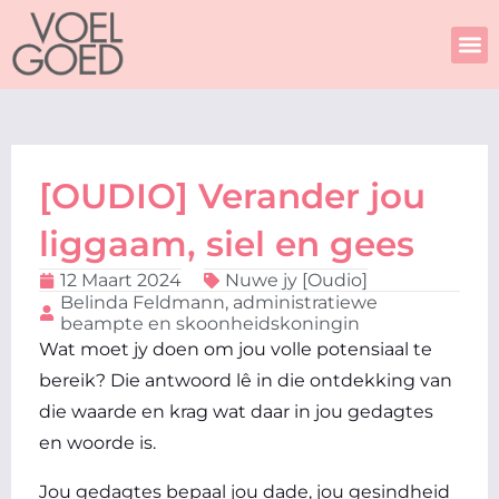
Skip
to
content
[OUDIO] Verander jou
liggaam, siel en gees
12 Maart 2024
Nuwe jy [Oudio]
Belinda Feldmann, administratiewe
beampte en skoonheidskoningin
Wat moet jy doen om jou volle potensiaal te
bereik? Die antwoord lê in die ontdekking van
die waarde en krag wat daar in jou gedagtes
en woorde is.
Jou gedagtes bepaal jou dade, jou gesindheid