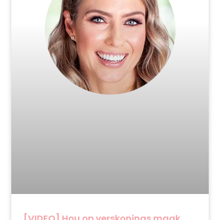
[VIDEO] Hou op verskonings maak