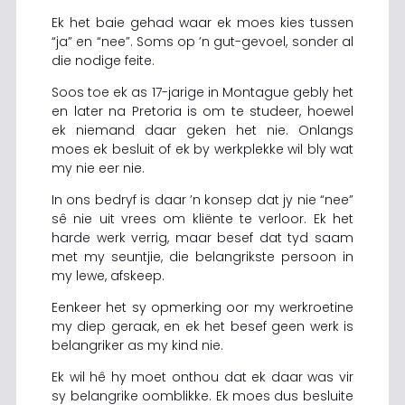
Ek het baie gehad waar ek moes kies tussen
“ja” en “nee”. Soms op ’n gut-gevoel, sonder al
die nodige feite.
Soos toe ek as 17-jarige in Montague gebly het
en later na Pretoria is om te studeer, hoewel
ek niemand daar geken het nie. Onlangs
moes ek besluit of ek by werkplekke wil bly wat
my nie eer nie.
In ons bedryf is daar ’n konsep dat jy nie “nee”
sê nie uit vrees om kliënte te verloor. Ek het
harde werk verrig, maar besef dat tyd saam
met my seuntjie, die belangrikste persoon in
my lewe, afskeep.
Eenkeer het sy opmerking oor my werkroetine
my diep geraak, en ek het besef geen werk is
belangriker as my kind nie.
Ek wil hê hy moet onthou dat ek daar was vir
sy belangrike oomblikke. Ek moes dus besluite