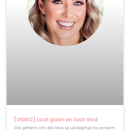
[VIDEO] Laat gaan en laat God
Die geheim om die lewe se uitdagings te oorkom