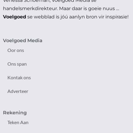
Venessa Schoeman, Voelgoed Media se
handelsmerkdirekteur.
Maar daar is goeie nuus …
Voelgoed
se webblad is jóú aanlyn bron vir inspirasie!
Voelgoed Media
Oor ons
Ons span
Kontak ons
Adverteer
Rekening
Teken Aan