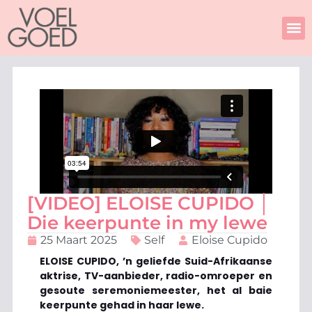
Skip
to
content
[VIDEO] ELOISE CUPIDO │
Die keerpunte in my lewe
25 Maart 2025
Self
Eloise Cupido
ELOISE CUPIDO, ’n geliefde Suid-Afrikaanse
aktrise, TV-aanbieder, radio-omroeper en
gesoute seremoniemeester, het al baie
keerpunte gehad in haar lewe.