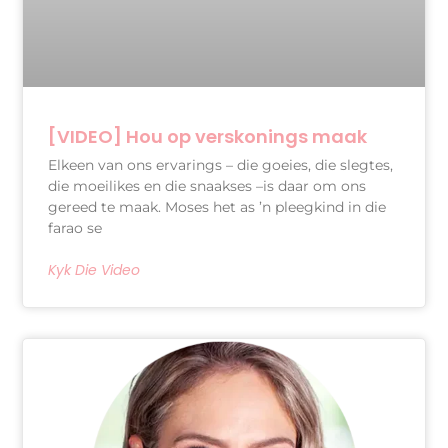
[VIDEO] Hou op verskonings maak
Elkeen van ons ervarings – die goeies, die slegtes,
die moeilikes en die snaakses –is daar om ons
gereed te maak. Moses het as ’n pleegkind in die
farao se
Kyk Die Video