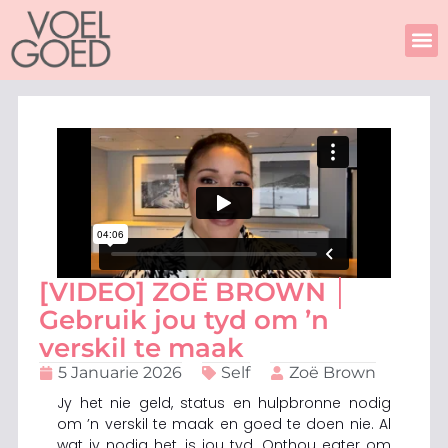
Skip
to
content
[VIDEO] ZOË BROWN │
Gebruik jou tyd om ’n
verskil te maak
5 Januarie 2026
Self
Zoë Brown
Jy het nie geld, status en hulpbronne nodig
om ’n verskil te maak en goed te doen nie. Al
wat jy nodig het, is jou tyd. Onthou egter om