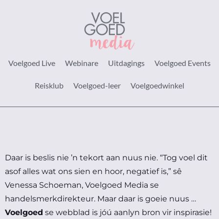
Voelgoed Live
Webinare
Uitdagings
Voelgoed Events
Reisklub
Voelgoed-leer
Voelgoedwinkel
Daar is beslis nie ’n tekort aan nuus nie.
“Tog voel dit
asof alles wat ons sien en hoor, negatief is,” sê
Venessa Schoeman, Voelgoed Media se
handelsmerkdirekteur.
Maar daar is goeie nuus …
Voelgoed
se webblad is jóú aanlyn bron vir inspirasie!