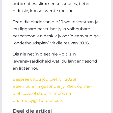
outomaties: slimmer koskeuses, beter
hidrasie, konsekwente roetine.
Teen die einde van die 10 weke verstaan jy
jou liggaam beter, het jy ’n volhoubare
eetpatroon, en beskik jy oor ’n eenvoudige
“onderhoudsplan” vir die res van 2026.
Dis nie net ’n dieet nie – dit is ’n
lewensvaardigheid wat jou langer gesond
en ligter hou.
Bespreek nou jou plek vir 2026!
Belê nou in ’n gesonder jy. Kliek op the-
diet.co.za of stuur ’n e-pos na
pharmacy@the-diet.co.za
.
Deel die artikel