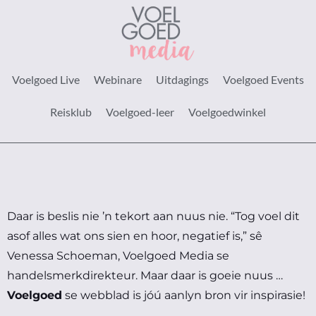
Voelgoed Live
Webinare
Uitdagings
Voelgoed Events
Reisklub
Voelgoed-leer
Voelgoedwinkel
Daar is beslis nie ’n tekort aan nuus nie.
“Tog voel dit
asof alles wat ons sien en hoor, negatief is,” sê
Venessa Schoeman, Voelgoed Media se
handelsmerkdirekteur.
Maar daar is goeie nuus …
Voelgoed
se webblad is jóú aanlyn bron vir inspirasie!