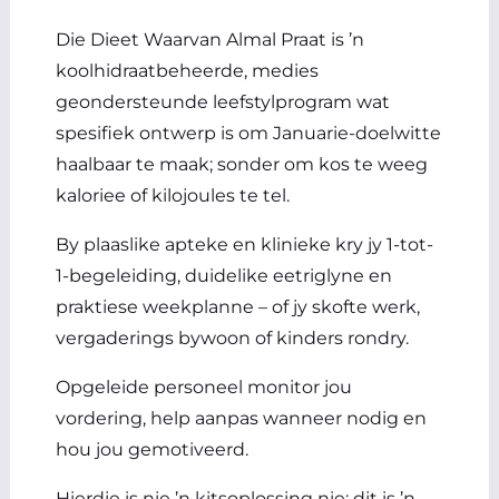
Die Dieet Waarvan Almal Praat is ’n
koolhidraatbeheerde, medies
geondersteunde leefstylprogram wat
spesifiek ontwerp is om Januarie-doelwitte
haalbaar te maak; sonder om kos te weeg
kaloriee of kilojoules te tel.
By plaaslike apteke en klinieke kry jy 1-tot-
1-begeleiding, duidelike eetriglyne en
praktiese weekplanne – of jy skofte werk,
vergaderings bywoon of kinders rondry.
Opgeleide personeel monitor jou
vordering, help aanpas wanneer nodig en
hou jou gemotiveerd.
Hierdie is nie ’n kitsoplossing nie; dit is ’n