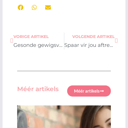
Prev
Next
VORIGE ARTIKEL
VOLGENDE ARTIKEL
Gesonde gewigsverlies is die eerste stap na ’n nuwe jy
Spaar vir jou aftrede: ’n Slim pad na gemoedsrus
Méér artikels
Méér artikels