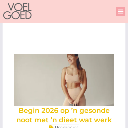
Skip
to
content
Begin 2026 op ’n gesonde
noot met ’n dieet wat werk
Promosies