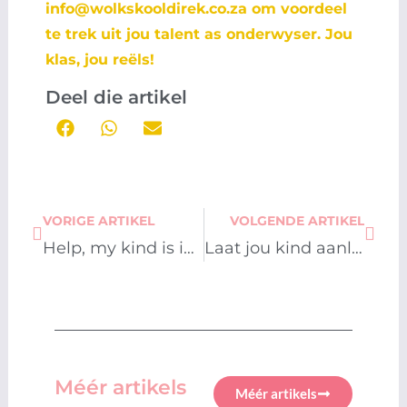
info@wolkskooldirek.co.za
om voordeel
te trek uit jou talent as onderwyser. Jou
klas, jou reëls!
Deel die artikel
Prev
Next
VORIGE ARTIKEL
VOLGENDE ARTIKEL
Help, my kind is in graad 8!
Laat jou kind aanlyn leer en verander sy lewe
Méér artikels
Méér artikels