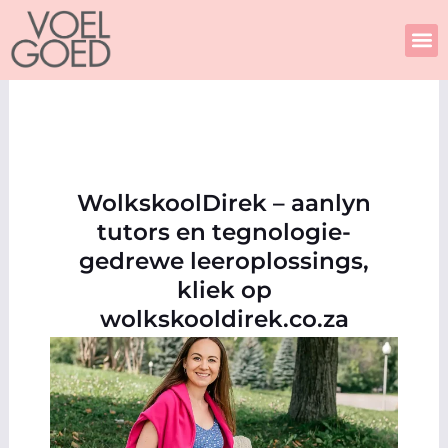
Skip
to
content
WolkskoolDirek – aanlyn
tutors en tegnologie-
gedrewe leeroplossings,
kliek op
wolkskooldirek.co.za