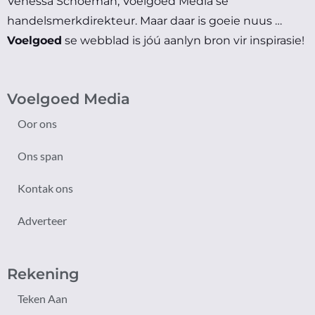
Venessa Schoeman, Voelgoed Media se
handelsmerkdirekteur.
Maar daar is goeie nuus …
Voelgoed
se webblad is jóú aanlyn bron vir inspirasie!
Voelgoed Media
Oor ons
Ons span
Kontak ons
Adverteer
Rekening
Teken Aan