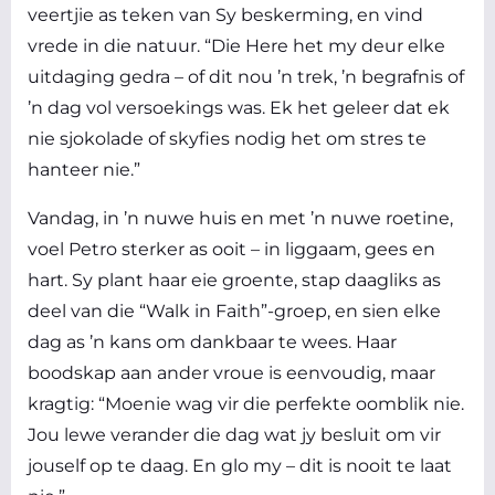
veertjie as teken van Sy beskerming, en vind
vrede in die natuur. “Die Here het my deur elke
uitdaging gedra – of dit nou ’n trek, ’n begrafnis of
’n dag vol versoekings was. Ek het geleer dat ek
nie sjokolade of skyfies nodig het om stres te
hanteer nie.”
Vandag, in ’n nuwe huis en met ’n nuwe roetine,
voel Petro sterker as ooit – in liggaam, gees en
hart. Sy plant haar eie groente, stap daagliks as
deel van die “Walk in Faith”-groep, en sien elke
dag as ’n kans om dankbaar te wees. Haar
boodskap aan ander vroue is eenvoudig, maar
kragtig: “Moenie wag vir die perfekte oomblik nie.
Jou lewe verander die dag wat jy besluit om vir
jouself op te daag. En glo my – dit is nooit te laat