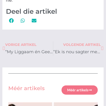
nie.”
Deel die artikel
Prev
Ne
VORIGE ARTIKEL
VOLGENDE ARTIKEL
“My Liggaam én Gees is Nuut!” – LIZE CLOETE
“Ek is nou sagter met myself” – SONJA ROUX
Méér artikels
Méér artikels