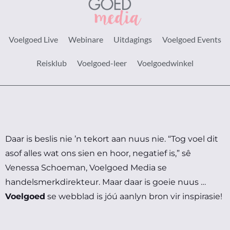
Voelgoed Live
Webinare
Uitdagings
Voelgoed Events
Reisklub
Voelgoed-leer
Voelgoedwinkel
Daar is beslis nie ’n tekort aan nuus nie.
“Tog voel dit
asof alles wat ons sien en hoor, negatief is,” sê
Venessa Schoeman, Voelgoed Media se
handelsmerkdirekteur.
Maar daar is goeie nuus …
Voelgoed
se webblad is jóú aanlyn bron vir inspirasie!