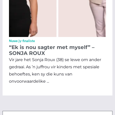
Nuwe jy-finaliste
“Ek is nou sagter met myself” –
SONJA ROUX
Vir jare het Sonja Roux (38) se lewe om ander
gedraai. As ’n juffrou vir kinders met spesiale
behoeftes, ken sy die kuns van
onvoorwaardelike ...