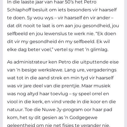
In die laaste jaar van haar 50’s het Petro
Schlaphoff besluit om iets besonders vir haarself
te doen. Sy wou wys – vir haarself én vir ander –
dat dit nooit te laat is om aan jou gesondheid, jou
selfbeeld en jou lewenslus te werk nie. “Ek doen
dit vir my gesondheid én my selfbeeld. Ek wil
elke dag beter voel,” vertel sy met ’n glimlag.
As administrateur ken Petro die uitputtende eise
van ’n besige werkslewe. Lang ure, vergaderings
wat tot in die aand strek en min tyd vir haarself
was vir jare deel van die prentjie. Maar musiek
was nog altyd haar toevlug – sy speel orrel en
viool in die kerk, en vind vrede in die koor en die
natuur. Toe die Nuwe Jy-program oor haar pad
kom, het sy dit gesien as ’n Godgegewe
geleentheid om nie net fisies te verander nie,