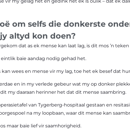
 vir my gelag het en gedink het ek is oulik – dat ek dalk
moë om selfs die donkerste on
t jy altyd kon doen?
ergekom dat as ek mense kan laat lag, is dit mos ’n teken
t eintlik baie aandag nodig gehad het.
kan wees en mense vir my lag, toe het ek besef dat humo
nderdae en in my verlede gebeur wat my op donker plekk
t dit my daaraan herinner het dat dit mense saambring.
 operasietafel van Tygerberg-hospitaal gestaan en resita
k oorgespoel na my loopbaan, waar dit mense kan saambr
s maar baie lief vir saamhorigheid.