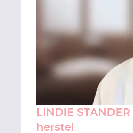
LINDIE STANDER │
herstel