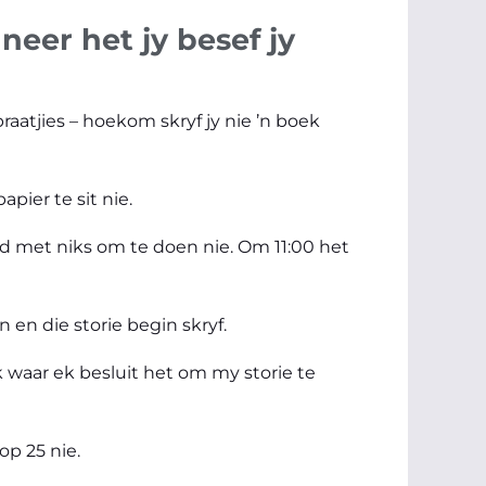
neer het jy besef jy
aatjies – hoekom skryf jy nie ’n boek
pier te sit nie.
d met niks om te doen nie. Om 11:00 het
en die storie begin skryf.
k waar ek besluit het om my storie te
op 25 nie.