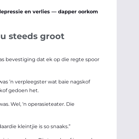
 depressie en verlies — dapper oorkom
ou steeds groot
as bevestiging dat ek op die regte spoor
 was ’n verpleegster wat baie nagskof
skof gedoen het.
as. Wel, ‘n operasieteater. Die
ardie kleintjie is so snaaks.”