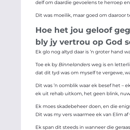
delf om daardie gevoelens te herroep en 
Dit was moeilik, maar goed om daaroor te
Hoe het jou geloof geg
bly jy vertrou op God s
Ek glo nog altyd daar is ’n groter hand w
Toe ek by
Binnelanders
weg is en letter
dat dit tyd was om myself te vergewe, wa
Dit was ’n oomblik waar ek besef het – e
ek uit rehab uitkom, het geen blink, nu
Ek moes skadebeheer doen, en die enigst
Dit was my vers waarmee ek van Elim af
Ek span dit steeds in wanneer die geraas