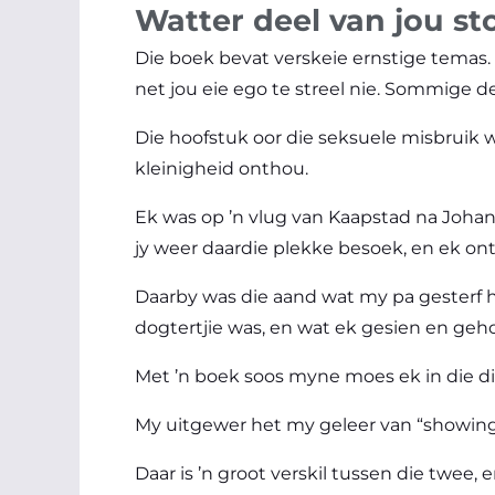
Watter deel van jou st
Die boek bevat verskeie ernstige temas.
net jou eie ego te streel nie. Sommige de
Die hoofstuk oor die seksuele misbruik w
kleinigheid onthou.
Ek was op ’n vlug van Kaapstad na Johan
jy weer daardie plekke besoek, en ek ont
Daarby was die aand wat my pa gesterf h
dogtertjie was, en wat ek gesien en geho
Met ’n boek soos myne moes ek in die diep
My uitgewer het my geleer van “showing ve
Daar is ’n groot verskil tussen die twee,