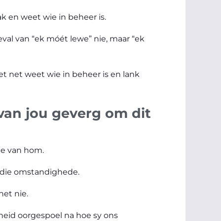
ak en weet wie in beheer is.
geval van “ek móét lewe” nie, maar “ek
et net weet wie in beheer is en lank
 van jou geverg om dit
nge van hom.
 die omstandighede.
et nie.
heid oorgespoel na hoe sy ons