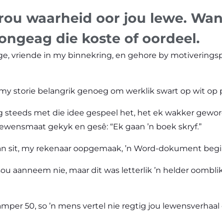
 rou waarheid oor jou lewe. Wan
 ongeag die koste of oordeel.
e, vriende in my binnekring, en gehore by motiveringspr
 my storie belangrik genoeg om werklik swart op wit op pa
 steeds met die idee gespeel het, het ek wakker gewor
ewensmaat gekyk en gesê: “Ek gaan ’n boek skryf.”
an sit, my rekenaar oopgemaak, ’n Word-dokument begin 
ou aanneem nie, maar dit was letterlik ’n helder oombli
 amper 50, so ’n mens vertel nie regtig jou lewensverhaal 