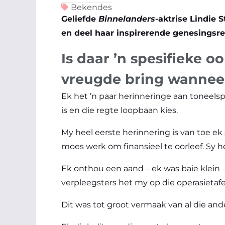
Bekendes
Geliefde
Binnelanders
-aktrise Lindie
en deel haar inspirerende genesingsr
Is daar ’n spesifieke o
vreugde bring wanneer
Ek het ’n paar herinneringe aan toneelsp
is en die regte loopbaan kies.
My heel eerste herinnering is van toe ek 
moes werk om finansieel te oorleef. Sy 
Ek onthou een aand – ek was baie klein – 
verpleegsters het my op die operasietafel 
Dit was tot groot vermaak van al die ander