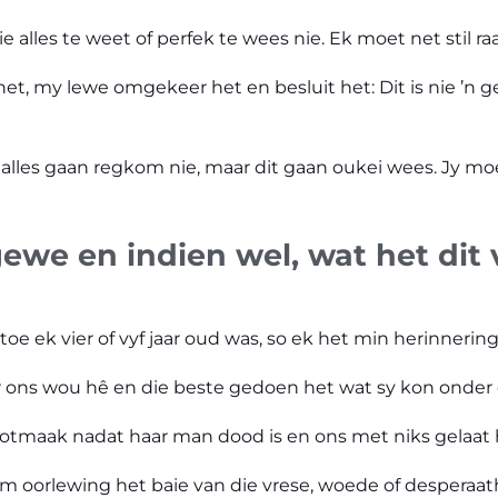
e alles te weet of perfek te wees nie. Ek moet net stil ra
het, my lewe omgekeer het en besluit het: Dit is nie ’n 
 alles gaan regkom nie, maar dit gaan oukei wees. Jy mo
rgewe en indien wel, wat het dit
oe ek vier of vyf jaar oud was, so ek het min herinneri
r ons wou hê en die beste gedoen het wat sy kon onder
ootmaak nadat haar man dood is en ons met niks gelaat h
m oorlewing het baie van die vrese, woede of desperaat