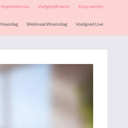
Inspirasievrou
VoelgoedEvents
Koop aanlyn
Maandag
WebinaarWoensdag
Voelgoed Live