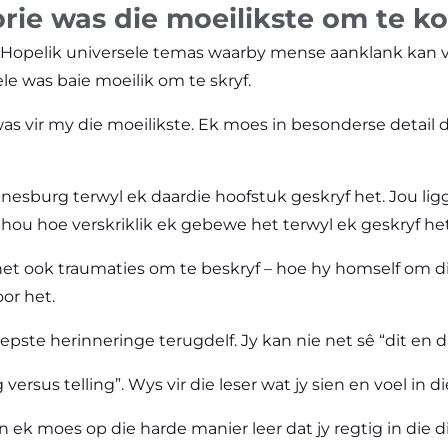
orie was die moeilikste om te k
 Hopelik universele temas waarby mense aanklank kan v
le was baie moeilik om te skryf.
as vir my die moeilikste. Ek moes in besonderse detail 
nesburg terwyl ek daardie hoofstuk geskryf het. Jou li
hou hoe verskriklik ek gebewe het terwyl ek geskryf het
et ook traumaties om te beskryf – hoe hy homself om die
or het.
ste herinneringe terugdelf. Jy kan nie net sê “dit en da
rsus telling”. Wys vir die leser wat jy sien en voel in di
 en ek moes op die harde manier leer dat jy regtig in di