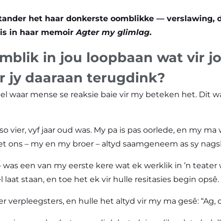
 Stander het haar donkerste oomblikke — verslawing,
eis in haar memoir
Agter my glimlag
.
omblik in jou loopbaan wat vir j
 jy daaraan terugdink?
el waar mense se reaksie baie vir my beteken het. Dit w
so vier, vyf jaar oud was. My pa is pas oorlede, en my ma
het ons – my en my broer – altyd saamgeneem as sy nag
was een van my eerste kere wat ek werklik in ’n teater w
laat staan, en toe het ek vir hulle resitasies begin opsê.
 verpleegsters, en hulle het altyd vir my ma gesê: “Ag, da