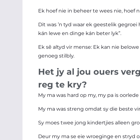
Ek hoef nie in beheer te wees nie, hoef ni
Dit was ’n tyd waar ek geestelik gegroei 
kán lewe en dinge kán beter lyk”.
Ek sê altyd vir mense: Ek kan nie belowe
genoeg stilbly.
Het jy al jou ouers ve
reg te kry?
My ma was hard op my, my pa is oorlede t
My ma was streng omdat sy die beste vi
Sy moes twee jong kindertjies alleen gr
Deur my ma se eie wroeginge en stryd o