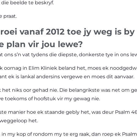
die beelde te beskryf.
 praat.
roei vanaf 2012 toe jy weg is by
e plan vir jou lewe?
at ons s’n vat tydens die diepste, donkerste tye in ons le
lik oornag in Elim Kliniek beland het, moes ek noodge
nt ek is lankal andersins vergewe en moes dit aanvaar.
k het niks oor gehad nie. Die belangrikste was net om g
we toekoms of hoofstuk vir my gewag nie.
e manier hoe ek staande gebly het, was deur Psalm 46:10
 weggeloop het.
 in my kop of rondom my te erg raak, dan roep ek Psalm 