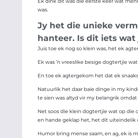
Ek dink dit was die eerste keer wat mense
was.
Jy het die unieke ver
hanteer. Is dit iets wa
Juis toe ek nog so klein was, het ek agt
Ek was ’n vreeslike besige dogtertjie wa
En toe ek agtergekom het dat ek snaaks 
Natuurlik het daar baie dinge in my ki
te sien was altyd vir my belangrik omda
Net soos die klein dogtertjie wat op die
en hande geklap het, het dit uiteindeli
Humor bring mense saam, en ag, ek is mo