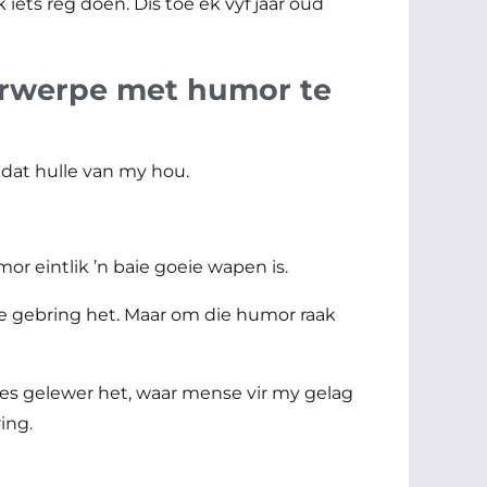
 iets reg doen. Dis toe ek vyf jaar oud
derwerpe met humor te
 dat hulle van my hou.
r eintlik ’n baie goeie wapen is.
e gebring het. Maar om die humor raak
sies gelewer het, waar mense vir my gelag
ing.