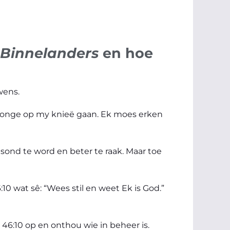
Binnelanders
en hoe
wens.
dwonge op my knieë gaan. Ek moes erken
esond te word en beter te raak. Maar toe
 wat sê: “Wees stil en weet Ek is God.”
46:10 op en onthou wie in beheer is.