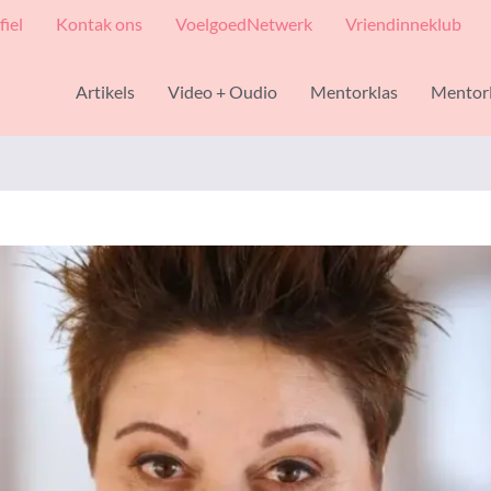
fiel
Kontak ons
VoelgoedNetwerk
Vriendinneklub
Artikels
Video + Oudio
Mentorklas
Mentor