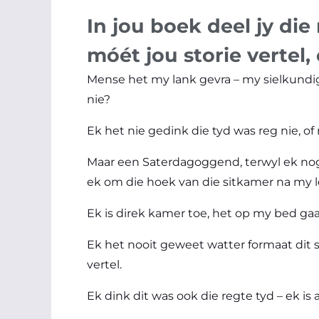
In jou boek deel jy die
móét jou storie vertel,
Mense het my lank gevra – my sielkundig
nie?
Ek het nie gedink die tyd was reg nie, of
Maar een Saterdagoggend, terwyl ek nog
ek om die hoek van die sitkamer na my l
Ek is direk kamer toe, het op my bed ga
Ek het nooit geweet watter formaat dit s
vertel.
Ek dink dit was ook die regte tyd – ek is