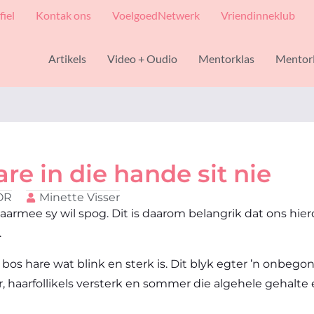
fiel
Kontak ons
VoelgoedNetwerk
Vriendinneklub
Artikels
Video + Oudio
Mentorklas
Mentor
e in die hande sit nie
OR
Minette Visser
 waarmee sy wil spog. Dit is daarom belangrik dat ons hie
.
s hare wat blink en sterk is. Dit blyk egter ’n onbegon
r, haarfollikels versterk en sommer die algehele gehalt