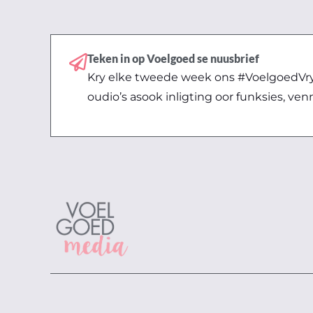
Teken in op Voelgoed se nuusbrief
Kry elke tweede week ons #VoelgoedVryd
oudio’s asook inligting oor funksies, ven