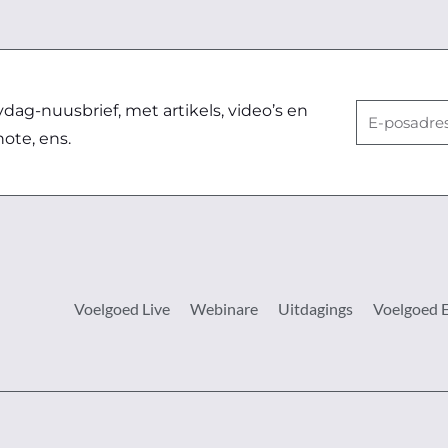
ag-nuusbrief, met artikels, video’s en
E-
note, ens.
posadres
Voelgoed Live
Webinare
Uitdagings
Voelgoed 