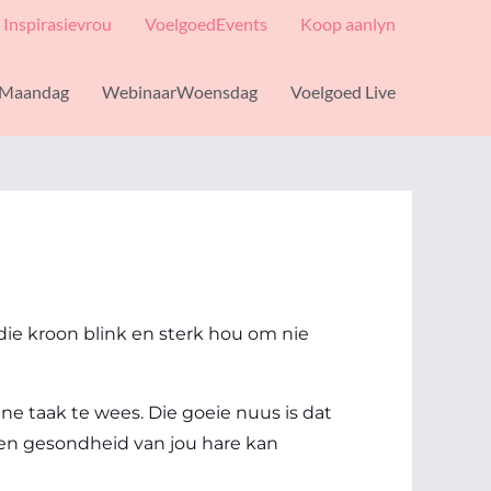
Inspirasievrou
VoelgoedEvents
Koop aanlyn
Maandag
WebinaarWoensdag
Voelgoed Live
rdie kroon blink en sterk hou om nie
ne taak te wees. Die goeie nuus is dat
e en gesondheid van jou hare kan