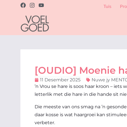
Skip
F
I
Y
Tuis
Pro
a
n
o
to
c
s
u
content
e
t
t
b
a
u
o
g
b
o
r
e
k
a
m
[OUDIO] Moenie har
11 Desember 2025
Nuwe jy MENT
’n Vrou se hare is soos haar kroon – iets
letterlik met die hare in die hande sit nie
Die meeste van ons smag na ’n gesonde bo
daar kosse is wat haargroei kan stimulee
verbeter.