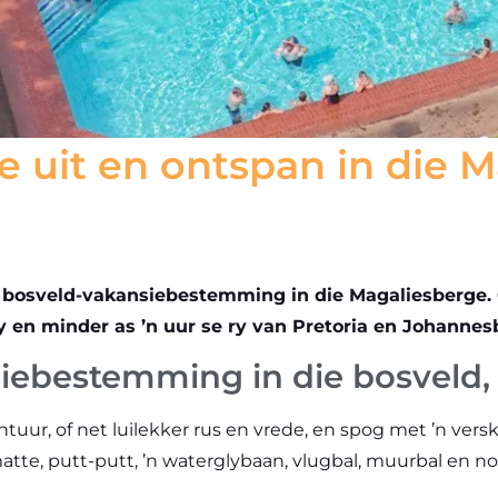
e uit en ontspan in die 
e bosveld-vakansiebestemming in die Magaliesberge. 
 en minder as ’n uur se ry van Pretoria en Johannes
iebestemming in die bosveld, 
vontuur, of net luilekker rus en vrede, en spog met ’n v
tte, putt-putt, ’n waterglybaan, vlugbal, muurbal en no