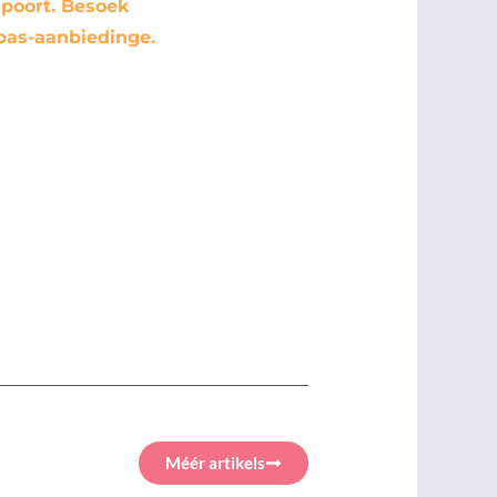
spoort. Besoek
kpas-aanbiedinge.
Méér artikels