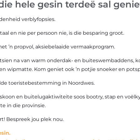
ie hele gesin terdeë sal genie
idenheid verblyfopsies.
l en nie per persoon nie, is die besparing groot.
et ’n propvol, aksiebelaaide vermaakprogram.
uitsien na van warm onderdak- en buiteswembaddens,
n wipmatte. Kom geniet ook ’n potjie snoeker en potspel
ilde toeristebestemming in Noordwes.
skoon en buitelugaktiwiteite soos bootry, stap en voëlkyk
 in die provinsie.
t! Bespreek jou plek nou.
sin.