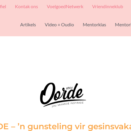
fiel
Kontak ons
VoelgoedNetwerk
Vriendinneklub
Artikels
Video + Oudio
Mentorklas
Mentor
– ’n gunsteling vir gesinsvaka