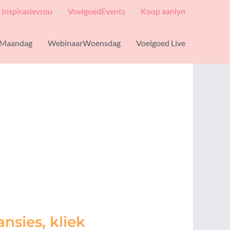
Inspirasievrou
VoelgoedEvents
Koop aanlyn
Maandag
WebinaarWoensdag
Voelgoed Live
nsies, kliek