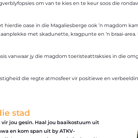
rgverblyfopsies om van te kies en te keur soos die rondawe
t hierdie oase in die Magaliesberge ook ’n magdom k
taanplekke met skadunette, kragpunte en ’n braai-area
basis vanwaar jy die magdom toeristeattraksies in die om
tigheid die regte atmosfeer vir positiewe en verbeeldi
ie stad
vir jou gesin. Haal jou baaikostuum uit
nwa en kom span uit by ATKV-