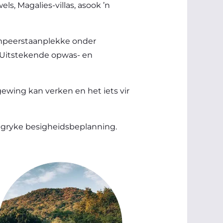
ls, Magalies-villas, asook ’n
ampeerstaanplekke onder
. Uitstekende opwas- en
gewing kan verken en het iets vir
ngryke besigheidsbeplanning.