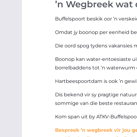
’n Wegbreek wat d
Buffelspoort beskik oor ’n verske
Omdat jy boonop per eenheid betaa
Die oord spog tydens vakansies m
Boonop kan water-entoesiaste 
borrelbaddens tot ’n waterwurm e
Hartbeespoortdam is ook ’n gew
Dis bekend vir sy pragtige natuur
sommige van die beste restaurante
Kom span uit by ATKV-Buffelspoor
Bespreek ’n wegbreek vir jou ge