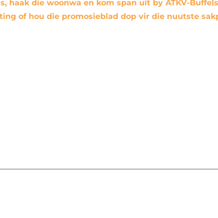
as, haak die woonwa en kom span uit by ATKV-Buffel
igting of hou die promosieblad dop vir die nuutste sa