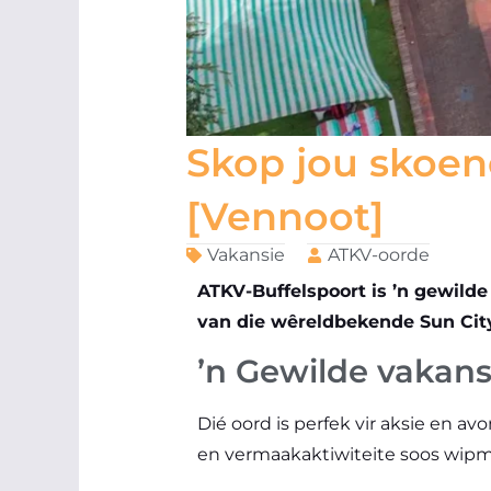
Skop jou skoen
[Vennoot]
Vakansie
ATKV-oorde
ATKV-Buffelspoort is ’n gewild
van die wêreldbekende Sun City
’n Gewilde vakans
Dié oord is perfek vir aksie en a
en vermaakaktiwiteite soos wipma