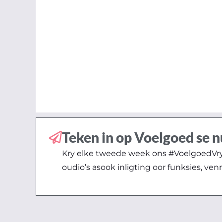
Teken in op Voelgoed se n
Kry elke tweede week ons #VoelgoedVryd
oudio’s asook inligting oor funksies, ven