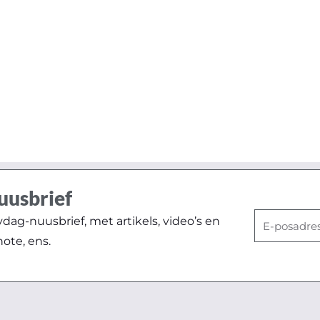
uusbrief
E-
ag-nuusbrief, met artikels, video’s en
posadres
note, ens.