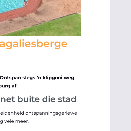
Magaliesberge
Ontspan slegs ’n klipgooi weg
burg af.
net buite die stad
erskeidenheid ontspanningsgeriewe
g vele meer.