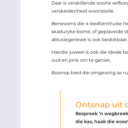
Daar is verskillende soorte selfso
verskeidenheid woonstelle.
Benewens die 4-bedtenthuise he
skaduryke bome, of geplaveide s
ablusiegeriewe is ook beskikbaar.
Hierdie juweel is ook die ideale 
oud en jonk om te geniet.
Boonop bied die omgewing se rus
Ontsnap uit d
Bespreek ’n wegbreek 
die kas, haak die woo