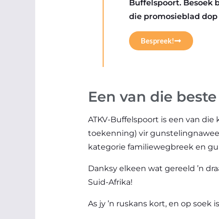
Buffelspoort. Besoek b
die promosieblad dop 
Bespreek!
Een van die beste
ATKV-Buffelspoort is een van die 
toekenning) vir gunstelingnaweek
kategorie familiewegbreek en g
Danksy elkeen wat gereeld ’n dr
Suid-Afrika!
As jy ’n ruskans kort, en op soek i