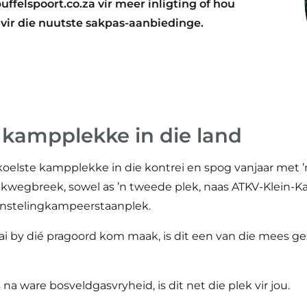
uffelspoort.co.za vir meer inligting of hou
vir die nuutste sakpas-aanbiedinge.
 kampplekke in die land
koelste kampplekke in die kontrei en spog vanjaar met ’
wegbreek, sowel as ’n tweede plek, naas ATKV-Klein-Ka
unstelingkampeerstaanplek.
aai by dié pragoord kom maak, is dit een van die mees 
s na ware bosveldgasvryheid, is dit net die plek vir jou.