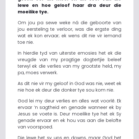
lewe en hoe geloof haar dra deur die
moeilike tye.
Om jou pa sewe weke ná die geboorte van
jou eersteling te verloor, was die ergste ding
wat ek kon ervaar; ek wens dit nie vir iemand
toe nie.
In hierdie tyd van uiterste emosies het ek die
vreugde van my pragtige dogtertjie beleef
terwyl ek die verlies van my grootste held, my
pa, moes verwerk.
As dit nie vir my geloof in God was nie, weet ek
nie hoe ek deur die donker tye sou kom nie.
God lei my deur verlies en alles wat voorlê. Ek
ervaar ’n sagtheid en genade wanneer ek by
Jesus se voete is. Deur moeilike tye het ek Sy
genade ervaar en ek hou vas aan die belofte
van voorspoed.
Die lewe het sy ups en downs, maar God het