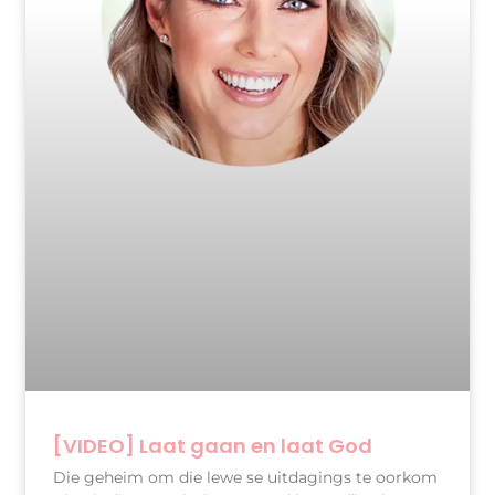
[VIDEO] Laat gaan en laat God
Die geheim om die lewe se uitdagings te oorkom