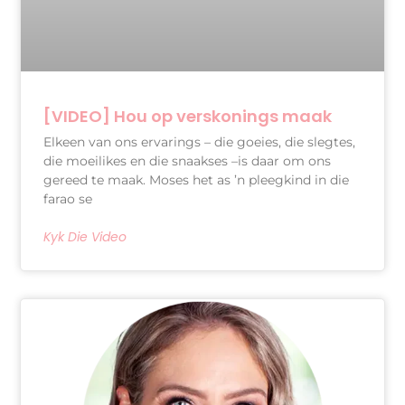
[VIDEO] Hou op verskonings maak
Elkeen van ons ervarings – die goeies, die slegtes,
die moeilikes en die snaakses –is daar om ons
gereed te maak. Moses het as ’n pleegkind in die
farao se
Kyk Die Video