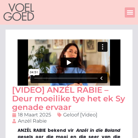
Skip
to
content
[VIDEO] ANZÉL RABIE –
Deur moeilike tye het ek Sy
genade ervaar
18 Maart 2025
Geloof [Video]
Anzél Rabie
ANZÉL RABIE bekend vir
Anzél in die Boland
gesels oor die mooi en die seer van die