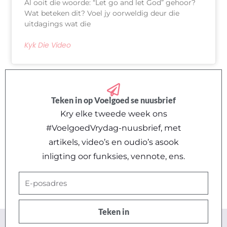
Al ooit die woorde: “Let go and let God” gehoor?
Wat beteken dit? Voel jy oorweldig deur die
uitdagings wat die
Kyk Die Video
Teken in op Voelgoed se nuusbrief
Kry elke tweede week ons
#VoelgoedVrydag-nuusbrief, met
artikels, video’s en oudio’s asook
inligting oor funksies, vennote, ens.
E-
posadres
Teken in