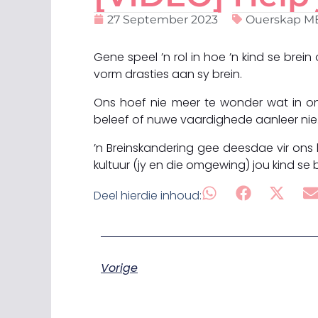
27 September 2023
Ouerskap 
Gene speel ’n rol in hoe ’n kind se bre
vorm drasties aan sy brein.
Ons hoef nie meer te wonder wat in o
beleef of nuwe vaardighede aanleer nie
’n Breinskandering gee deesdae vir ons h
kultuur (jy en die omgewing) jou kind se 
Deel hierdie inhoud:
Vorige