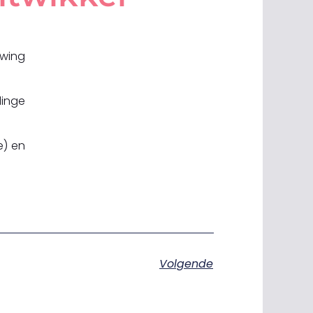
ewing
dinge
e) en
Volgende