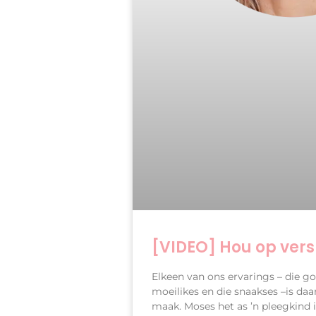
[VIDEO] Hou op ver
Elkeen van ons ervarings – die goe
moeilikes en die snaakses –is da
maak. Moses het as ’n pleegkind i