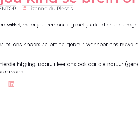
MENTOR
Lizanne du Plessis
in ontwikkel, maar jou verhouding met jou kind en die omg
ns of ons kinders se breine gebeur wanneer ons nuwe 
.
ierdie inligting. Daaruit leer ons ook dat die natuur (gen
brein vorm.