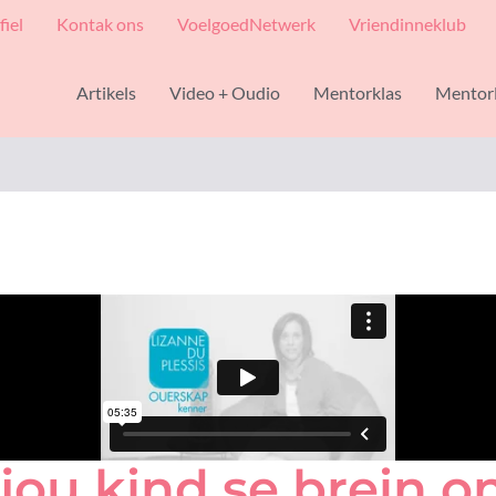
fiel
Kontak ons
VoelgoedNetwerk
Vriendinneklub
Artikels
Video + Oudio
Mentorklas
Mentor
jou kind se brein o