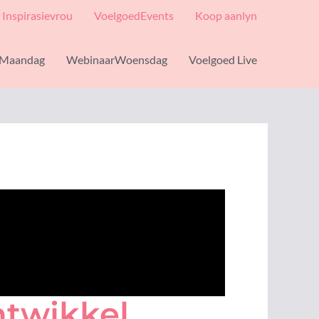
Inspirasievrou
VoelgoedEvents
Koop aanlyn
Maandag
WebinaarWoensdag
Voelgoed Live
ntwikkel