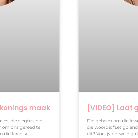
skonings maak
[VIDEO] Laat 
ies, die slegtes, die
Die geheim om die lewe
ar om ons gereed te
die woorde: “Let go an
n die farao se
dit? Voel jy oorweldig 