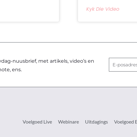
Kyk Die Video
ag-nuusbrief, met artikels, video’s en
E-
note, ens.
posadres
Voelgoed Live
Webinare
Uitdagings
Voelgoed 