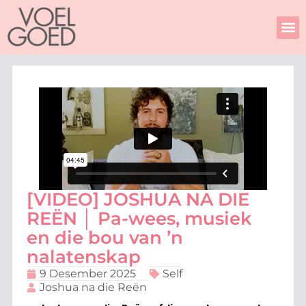
Skip
to
content
[VIDEO] JOSHUA NA DIE
REËN │ Pa-wees, musiek
en die bou van ŉ
nalatenskap
9 Desember 2025
Self
Joshua na die Reën