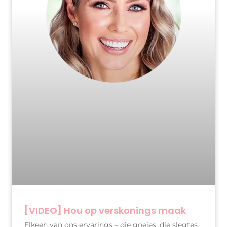
[VIDEO] Hou op verskonings maak
Elkeen van ons ervarings – die goeies, die slegtes,