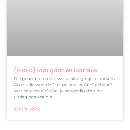
[VIDEO] Laat gaan en laat God
Die geheim om die lewe se uitdagings te oorkom
Al ooit die woorde: “Let go and let God” gehoor?
Wat beteken dit? Voel jy oorweldig deur die
uitdagings wat die
Kyk Die Video