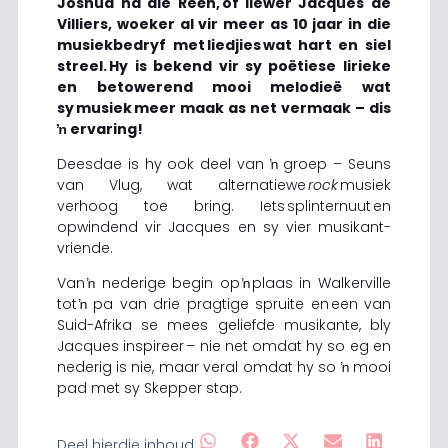
Joshua na die Reën, of liewer Jacques de
Villiers, woeker al vir meer as 10 jaar in die
musiekbedryf met liedjies wat hart en siel
streel. Hy is bekend vir sy poëtiese lirieke
en betowerend mooi melodieë wat
sy musiek meer maak as net vermaak – dis
ŉ ervaring!
Deesdae is hy ook deel van ŉ groep – Seuns
van Vlug, wat alternatiewe
rock
musiek
verhoog toe bring. Iets splinternuut en
opwindend vir Jacques en sy vier musikant-
vriende.
Van ŉ nederige begin op ŉ plaas in Walkerville
tot ŉ pa van drie pragtige spruite en een van
Suid-Afrika se mees geliefde musikante, bly
Jacques inspireer – nie net omdat hy so eg en
nederig is nie, maar veral omdat hy so ŉ mooi
pad met sy Skepper stap.
Deel hierdie inhoud: