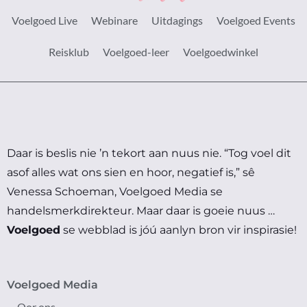
Voelgoed Live
Webinare
Uitdagings
Voelgoed Events
Reisklub
Voelgoed-leer
Voelgoedwinkel
Daar is beslis nie ’n tekort aan nuus nie.
“Tog voel dit
asof alles wat ons sien en hoor, negatief is,” sê
Venessa Schoeman, Voelgoed Media se
handelsmerkdirekteur.
Maar daar is goeie nuus …
Voelgoed
se webblad is jóú aanlyn bron vir inspirasie!
Voelgoed Media
Oor ons