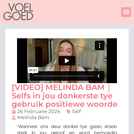
Skip
to
content
[VIDEO] MELINDA BAM │
Selfs in jou donkerste tye
gebruik positiewe woorde
26 Februarie 2024
Self
Melinda Bam
“Wanneer ons deur donker tye gaan, staan
sterk in jou geloof en word bemoedig