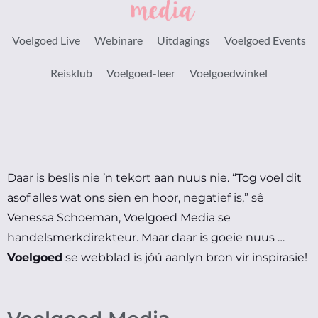
Voelgoed Live
Webinare
Uitdagings
Voelgoed Events
Reisklub
Voelgoed-leer
Voelgoedwinkel
Daar is beslis nie ’n tekort aan nuus nie.
“Tog voel dit
asof alles wat ons sien en hoor, negatief is,” sê
Venessa Schoeman, Voelgoed Media se
handelsmerkdirekteur.
Maar daar is goeie nuus …
Voelgoed
se webblad is jóú aanlyn bron vir inspirasie!