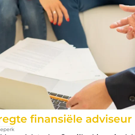
 regte finansiële adviseu
Beperk