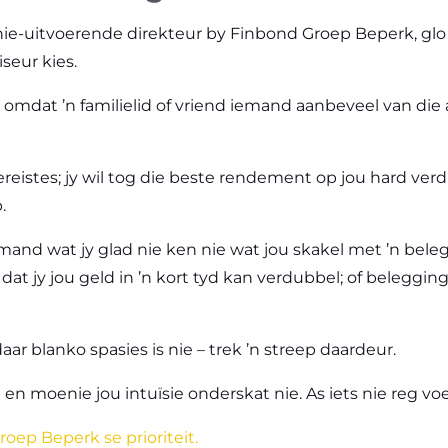
n nie-uitvoerende direkteur by Finbond Groep Beperk, gl
iseur kies.
 omdat ’n familielid of vriend iemand aanbeveel van die
reistes; jy wil tog die beste rendement op jou hard ver
.
emand wat jy glad nie ken nie wat jou skakel met ’n bel
dat jy jou geld in ’n kort tyd kan verdubbel; of beleggi
ar blanko spasies is nie – trek ’n streep daardeur.
moenie jou intuïsie onderskat nie. As iets nie reg voel n
roep Beperk se prioriteit.