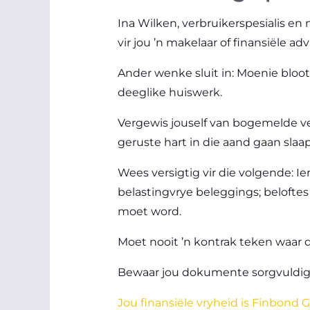
Ina Wilken, verbruikerspesialis e
vir jou ’n makelaar of finansiële adv
Ander wenke sluit in: Moenie bloot
deeglike huiswerk.
Vergewis jouself van bogemelde ve
geruste hart in die aand gaan slaap
Wees versigtig vir die volgende: I
belastingvrye beleggings; beloftes 
moet word.
Moet nooit ’n kontrak teken waar da
Bewaar jou dokumente sorgvuldig en 
Jou finansiële vryheid is Finbond G