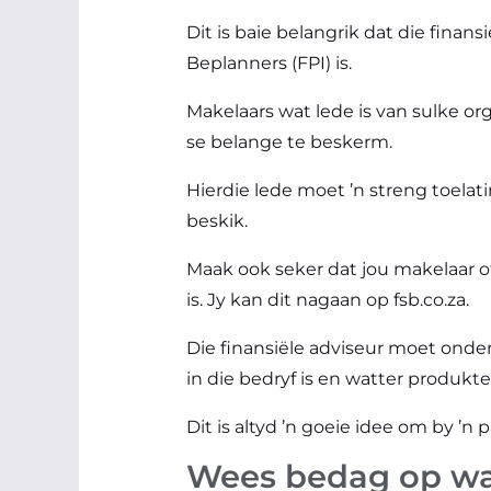
Dit is baie belangrik dat die finans
Beplanners (FPI) is.
Makelaars wat lede is van sulke or
se belange te beskerm.
Hierdie lede moet ’n streng toela
beskik.
Maak ook seker dat jou makelaar of
is. Jy kan dit nagaan op fsb.co.za.
Die finansiële adviseur moet onder 
in die bedryf is en watter produkt
Dit is altyd ’n goeie idee om by ’n
Wees bedag op wa