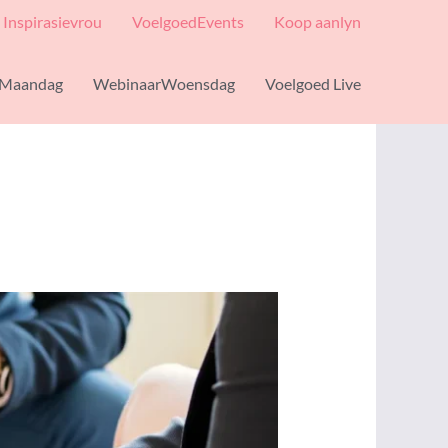
Inspirasievrou
VoelgoedEvents
Koop aanlyn
Maandag
WebinaarWoensdag
Voelgoed Live