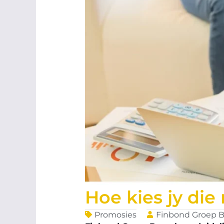
Hoe kies jy die
Promosies
Finbond Groep 