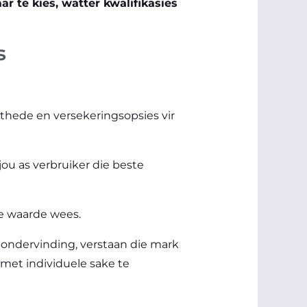
r te kies, watter kwalifikasies
s
thede en versekeringsopsies vir
jou as verbruiker die beste
e waarde wees.
et ondervinding, verstaan die mark
 met individuele sake te