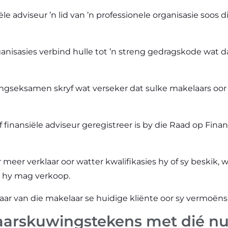
iële adviseur ’n lid van ’n professionele organisasie soos d
ganisasies verbind hulle tot ’n streng gedragskode wat 
tingseksamen skryf wat verseker dat sulke makelaars oo
 finansiële adviseur geregistreer is by die Raad op Finan
meer verklaar oor watter kwalifikasies hy of sy beskik, 
e hy mag verkoop.
 paar van die makelaar se huidige kliënte oor sy vermoën
arskuwingstekens met dié nu