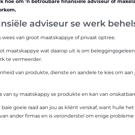
 hoe om ’n betroubare finansiële adviseur of makelaa
orkom.
nansiële adviseur se werk behel
ns wees van groot maatskappye of privaat optree.
root maatskappye wat daarop uit is om beleggingsgeleen
rk te vermeerder.
denheid van produkte, dienste en aandele te kies om aan 
nis van sy maatskappy se produkte en kan van onskatbar
r baie goeie raad aan jou as kliënt verskaf, want hulle h
 van ander firmas en is veronderstel om enige probleme