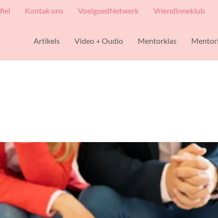
fiel
Kontak ons
VoelgoedNetwerk
Vriendinneklub
Artikels
Video + Oudio
Mentorklas
Mentor