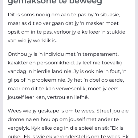
gemaksone te beweeg
Dit is soms nodig om aan te pas by ‘n situasie,
maar as dit so ver gaan dat jy ‘n masker moet
opsit om in te pas, verloor jy elke keer ‘n stukkie
van wie jy werklik is.
Onthou jy is ‘n individu met ‘n temperament,
karakter en persoonlikheid. Jy leef nie toevallig
vandag in hierdie land nie. Jy is ook nie ‘n fout, ‘n
glips of ‘n probleem nie. Jy het ‘n doel op aarde,
maar om dit te kan verwesenlik, moet jy eers
jouself leer ken, vertrou en liefhê.
Wees wie jy geskape is om te wees. Streef jou eie
drome na en hou op om jouself met ander te
vergelyk. Kyk elke dag in die spieël en sê: “Ek is
oukei. Ek is wie ek veronderstel is om te wees. Ek