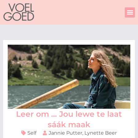
Skip
to
content
Leer om … Jou lewe te laat
sáák maak
Self
Jannie Putter,
Lynette Beer