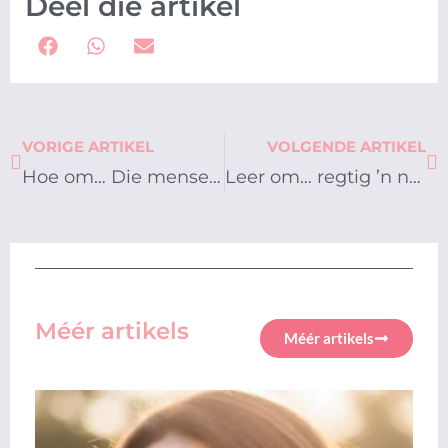
Deel die artikel
Prev
Ne
VORIGE ARTIKEL
VOLGENDE ARTIKEL
Hoe om… Die mense saam met wie jy werk te verstaan
Leer om… regtig ’n nuwe mens te wees
Méér artikels
Méér artikels