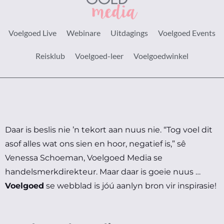
Voelgoed Live
Webinare
Uitdagings
Voelgoed Events
Reisklub
Voelgoed-leer
Voelgoedwinkel
Daar is beslis nie ’n tekort aan nuus nie.
“Tog voel dit
asof alles wat ons sien en hoor, negatief is,” sê
Venessa Schoeman, Voelgoed Media se
handelsmerkdirekteur.
Maar daar is goeie nuus …
Voelgoed
se webblad is jóú aanlyn bron vir inspirasie!