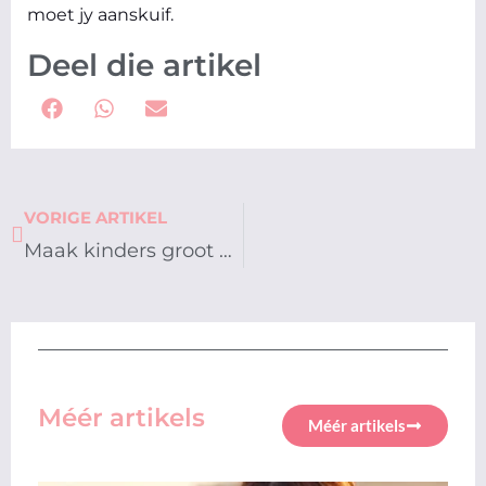
moet jy aanskuif.
Deel die artikel
Prev
VORIGE ARTIKEL
Maak kinders groot vir meer as net sukses
Méér artikels
Méér artikels