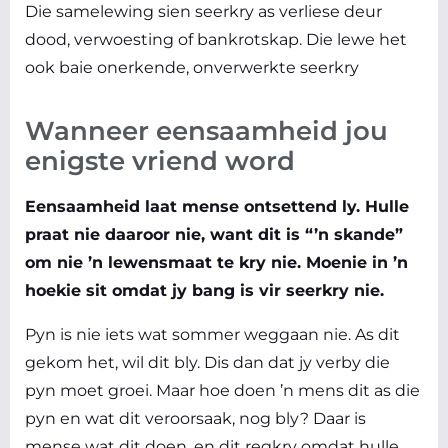
Die samelewing sien seerkry as verliese deur
dood, verwoesting of bankrotskap. Die lewe het
ook baie onerkende, onverwerkte seerkry
Wanneer eensaamheid jou
enigste vriend word
Eensaamheid laat mense ontsettend ly. Hulle
praat nie daaroor nie, want dit is “’n skande”
om nie ’n lewensmaat te kry nie. Moenie in ’n
hoekie sit omdat jy bang is vir seerkry nie.
Pyn is nie iets wat sommer weggaan nie. As dit
gekom het, wil dit bly. Dis dan dat jy verby die
pyn moet groei. Maar hoe doen ’n mens dit as die
pyn en wat dit veroorsaak, nog bly? Daar is
mense wat dit doen, en dit regkry omdat hulle