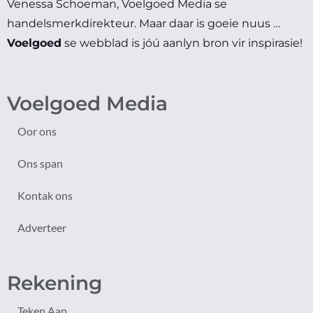
Venessa Schoeman, Voelgoed Media se
handelsmerkdirekteur.
Maar daar is goeie nuus …
Voelgoed
se webblad is jóú aanlyn bron vir inspirasie!
Voelgoed Media
Oor ons
Ons span
Kontak ons
Adverteer
Rekening
Teken Aan