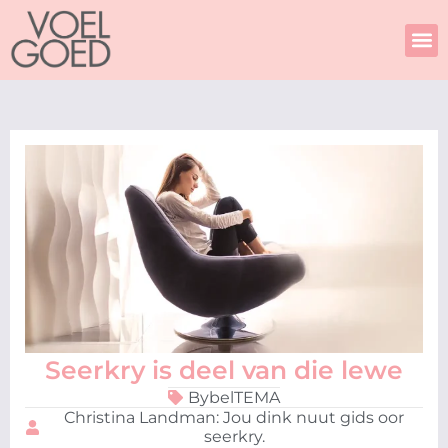
Skip
to
content
Seerkry is deel van die lewe
BybelTEMA
Christina Landman: Jou dink nuut gids oor
seerkry.