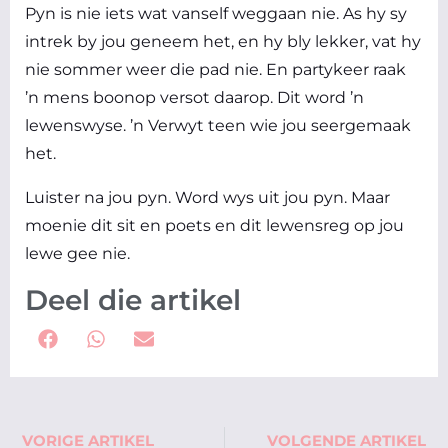
Pyn is nie iets wat vanself weggaan nie. As hy sy
intrek by jou geneem het, en hy bly lekker, vat hy
nie sommer weer die pad nie. En partykeer raak
’n mens boonop versot daarop. Dit word ’n
lewenswyse. ’n Verwyt teen wie jou seergemaak
het.
Luister na jou pyn. Word wys uit jou pyn. Maar
moenie dit sit en poets en dit lewensreg op jou
lewe gee nie.
Deel die artikel
Prev
Ne
VORIGE ARTIKEL
VOLGENDE ARTIKEL