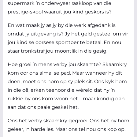
supermark ’n onderwyser raakloop van die
prestige-skool waaruit jou kind geskors is?
En wat maak jy as jy by die werk afgedank is
omdat jy uitgevang is? Jy het geld gesteel om vir
jou kind se oorsese sporttoer te betaal. En nou
staar tronkstraf jou moontlik in die gesig.
Hoe groei ’n mens verby jou skaamte? Skaamkry
kom oor ons almal se pad. Maar wanneer hy dit
doen, moet ons hom op sy plek sit. Ons kyk hom
in die oë, erken teenoor die wêreld dat hy ’n
rukkie by ons kom woon het – maar kondig dan
aan dat ons paaie geskei het.
Ons het verby skaamkry gegroei. Ons het by hom
geleer, ’n harde les. Maar ons tel nou ons kop op.