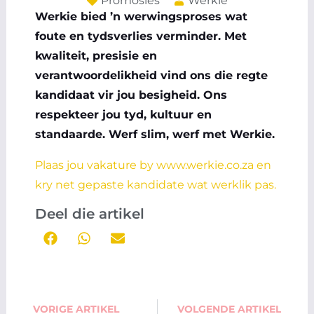
Promosies
Werkie
Werkie bied ’n werwingsproses wat
foute en tydsverlies verminder. Met
kwaliteit, presisie en
verantwoordelikheid vind ons die regte
kandidaat vir jou besigheid. Ons
respekteer jou tyd, kultuur en
standaarde. Werf slim, werf met Werkie.
Plaas jou vakature by
www.werkie.co.za
en
kry net gepaste kandidate wat werklik pas.
Deel die artikel
Prev
Next
VORIGE ARTIKEL
VOLGENDE ARTIKEL