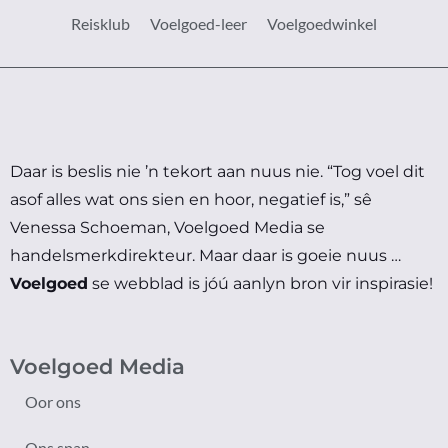
Reisklub
Voelgoed-leer
Voelgoedwinkel
Daar is beslis nie ’n tekort aan nuus nie.
“Tog voel dit
asof alles wat ons sien en hoor, negatief is,” sê
Venessa Schoeman, Voelgoed Media se
handelsmerkdirekteur.
Maar daar is goeie nuus …
Voelgoed
se webblad is jóú aanlyn bron vir inspirasie!
Voelgoed Media
Oor ons
Ons span