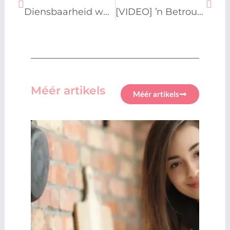
Diensbaarheid wat op ’n daaglikse basis hoop en werksyn bou
[VIDEO] ŉ Betroubare landbouvennootskap wat boere deur elke seisoen ondersteun
Méér artikels
Méér artikels