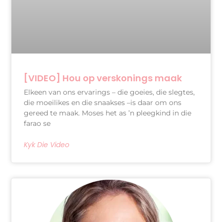
[VIDEO] Hou op verskonings maak
Elkeen van ons ervarings – die goeies, die slegtes,
die moeilikes en die snaakses –is daar om ons
gereed te maak. Moses het as ’n pleegkind in die
farao se
Kyk Die Video