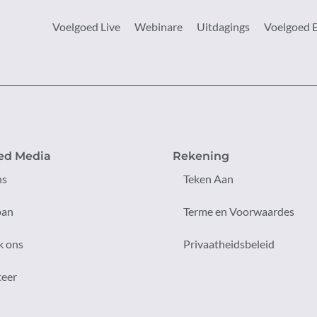
Voelgoed Live
Webinare
Uitdagings
Voelgoed 
ed Media
Rekening
ns
Teken Aan
pan
Terme en Voorwaardes
k ons
Privaatheidsbeleid
teer