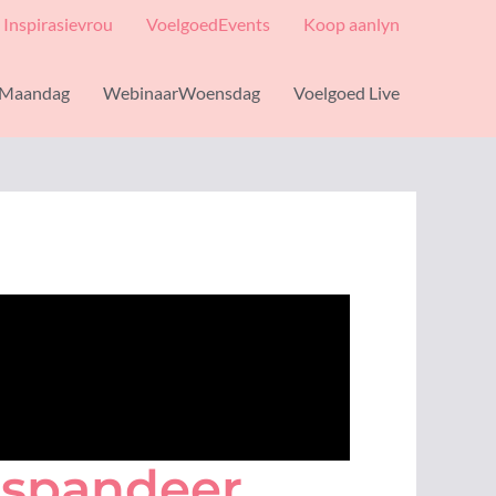
Inspirasievrou
VoelgoedEvents
Koop aanlyn
Maandag
WebinaarWoensdag
Voelgoed Live
orspandeer