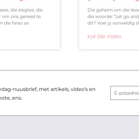
ies, die slegtes, die
Die geheim om die lewe
ar om ons gereed te
die woorde: “Let go an
n die farao se
dit? Voel jy oorweldig 
Kyk Die Video
ag-nuusbrief, met artikels, video’s en
E-
note, ens.
posadres