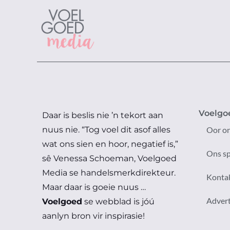
Voelgo
Daar is beslis nie ’n tekort aan
nuus nie.
“Tog voel dit asof alles
Oor o
wat ons sien en hoor, negatief is,”
Ons s
sê Venessa Schoeman, Voelgoed
Media se handelsmerkdirekteur.
Konta
Maar daar is goeie nuus …
Adver
Voelgoed
se webblad is jóú
aanlyn bron vir inspirasie!