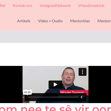
fiel
Kontak ons
VoelgoedNetwerk
Vriendinneklub
Artikels
Video + Oudio
Mentorklas
Mentor
om nee te sê vir o