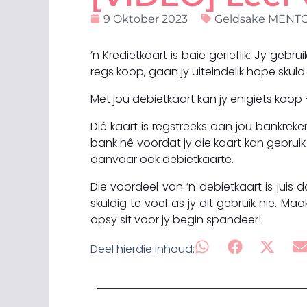
9 Oktober 2023
Geldsake MENT
’n Kredietkaart is baie gerieflik: Jy gebr
regs koop, gaan jy uiteindelik hope skul
Met jou debietkaart kan jy enigiets koop 
Dié kaart is regstreeks aan jou bankreke
bank hê voordat jy die kaart kan gebrui
aanvaar ook debietkaarte.
Die voordeel van ’n debietkaart is juis 
skuldig te voel as jy dit gebruik nie. M
opsy sit voor jy begin spandeer!
Deel hierdie inhoud: