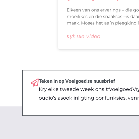
Elkeen van ons ervarings – die goe
moeilikes en die snaakses –is da
maak. Moses het as ’n pleegkind i
Kyk Die Video
Teken in op Voelgoed se nuusbrief
Kry elke tweede week ons #VoelgoedVryd
oudio’s asook inligting oor funksies, ven