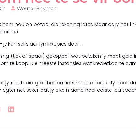
OR
Wouter Snyman
uik hom nou en betaal die rekening later. Maar as jy net lin
d oorhou.
– jy kan selfs aanlyn inkopies doen.
ning (tjek of spaar) gekoppel, wat beteken jy moet geld i
k om te koop. Die meeste instansies wat kredietkaarte aan
dat jy reeds die geld het om iets mee te koop. Jy hoef du
aak egter net seker dat jy elke maand heel eerste jou spaa