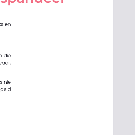
ks en
n die
vaar,
s nie
rgeld