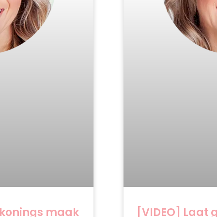
skonings maak
[VIDEO] Laat 