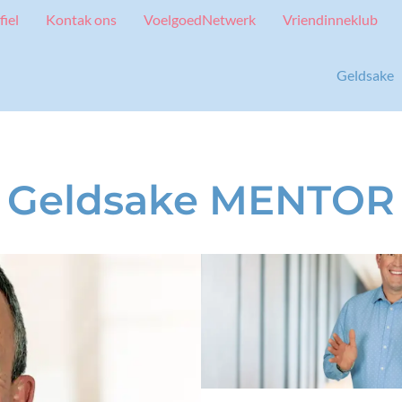
fiel
Kontak ons
VoelgoedNetwerk
Vriendinneklub
Geldsake
Geldsake MENTOR