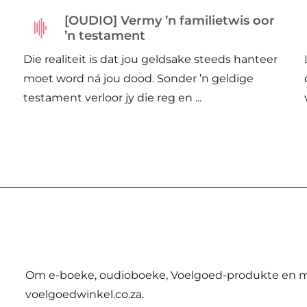
[OUDIO] Vermy ’n familietwis oor
’n testament
Die realiteit is dat jou geldsake steeds hanteer
moet word ná jou dood. Sonder ’n geldige
testament verloor jy die reg en ...
Om e-boeke, oudioboeke, Voelgoed-produkte en mé
voelgoedwinkel.co.za
.