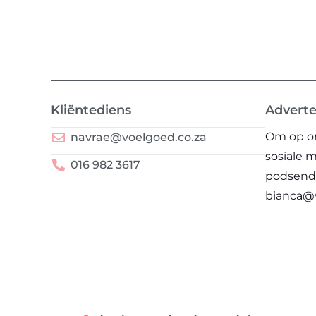
Kliëntediens
Adverte
Om op on
navrae@voelgoed.co.za
sosiale 
016 982 3617
podsendi
bianca@v