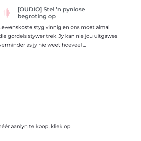
[OUDIO] Stel ’n pynlose
begroting op
Lewenskoste styg vinnig en ons moet almal
die gordels stywer trek. Jy kan nie jou uitgawes
verminder as jy nie weet hoeveel ...
ér aanlyn te koop, kliek op