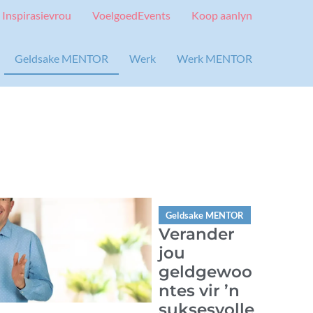
Inspirasievrou
VoelgoedEvents
Koop aanlyn
Geldsake MENTOR
Werk
Werk MENTOR
Geldsake MENTOR
Verander
jou
geldgewoo
ntes vir ’n
suksesvolle