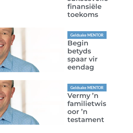
finansiële
toekoms
Geldsake MENTOR
Begin
betyds
spaar vir
eendag
Geldsake MENTOR
Vermy ’n
familietwis
oor ’n
testament