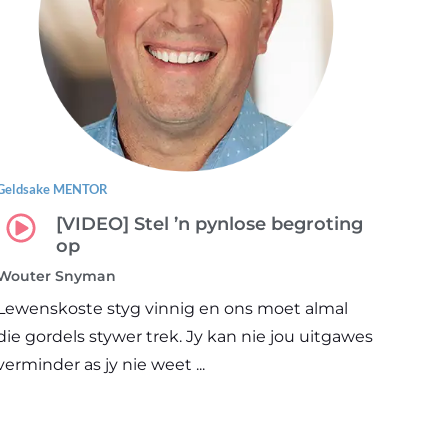
Geldsake MENTOR
[VIDEO] Stel ’n pynlose begroting
op
Wouter Snyman
Lewenskoste styg vinnig en ons moet almal
die gordels stywer trek. Jy kan nie jou uitgawes
verminder as jy nie weet ...