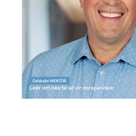
Geldsake MENTOR
Leer om nee te sê vir oorspandeer