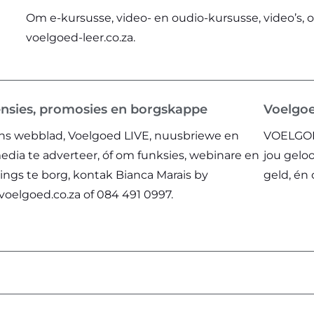
Om e-kursusse, video- en oudio-kursusse, video’s, o
voelgoed-leer.co.za
.
nsies, promosies en borgskappe
Voelgo
s webblad, Voelgoed LIVE, nuusbriewe en
VOELGOED 
media te adverteer, óf om funksies, webinare en
jou geloo
ngs te borg, kontak Bianca Marais by
geld, én
oelgoed.co.za
of
084 491 0997
.