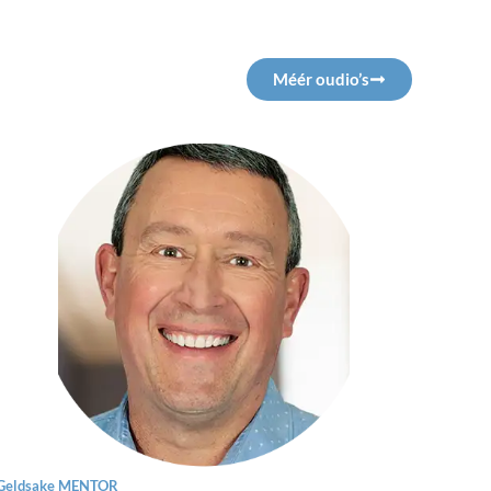
Méér oudio’s
Geldsake MENTOR