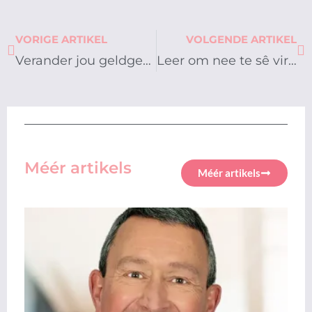
Prev
Ne
VORIGE ARTIKEL
VOLGENDE ARTIKEL
Verander jou geldgewoontes vir ’n suksesvolle finansiële toekoms
Leer om nee te sê vir oorspandeer
Méér artikels
Méér artikels