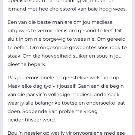
operasie soos ’n hartomleiding vir ’n roker of
iemand met hoë cholesterol kan baie hoog wees.
Een van die beste maniere om jou mediese
uitgawes te verminder is om gesond te leef. Dit
sluit in om nie oorgewig te wees nie. Om gereeld
te oefen. Om ongesonde gewoontes soos rook te
staak. Om die hoeveelheid suiker en sout in jou
dieet te beperk.
Pas jou emosionele en geestelike welstand op.
Maak elke dag tyd vir jouself. Gaan aan die begin
van die jaar vir ’n volledige mediese ondersoek
waar jy alle belangrike toetse en ondersoeke laat
doen. Sodoende kan probleme vroeg
geïdentifiseer word.
Bou ’n neseier op wat jy vir onvoorsiene mediese