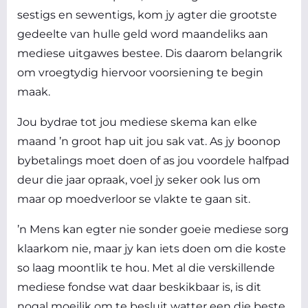
sestigs en sewentigs, kom jy agter die grootste
gedeelte van hulle geld word maandeliks aan
mediese uitgawes bestee. Dis daarom belangrik
om vroegtydig hiervoor voorsiening te begin
maak.
Jou bydrae tot jou mediese skema kan elke
maand ’n groot hap uit jou sak vat. As jy boonop
bybetalings moet doen of as jou voordele halfpad
deur die jaar opraak, voel jy seker ook lus om
maar op moedverloor se vlakte te gaan sit.
’n Mens kan egter nie sonder goeie mediese sorg
klaarkom nie, maar jy kan iets doen om die koste
so laag moontlik te hou. Met al die verskillende
mediese fondse wat daar beskikbaar is, is dit
nogal moeilik om te besluit watter een die beste