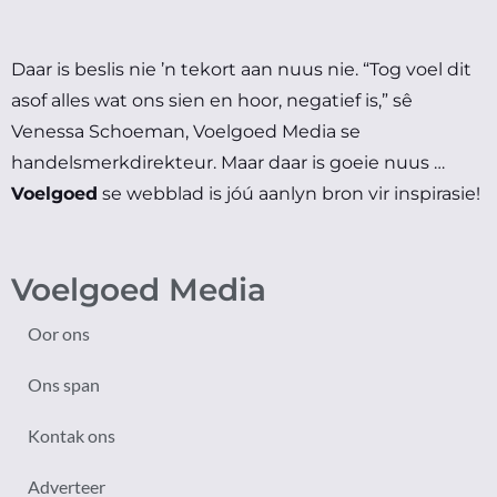
Daar is beslis nie ’n tekort aan nuus nie.
“Tog voel dit
asof alles wat ons sien en hoor, negatief is,” sê
Venessa Schoeman, Voelgoed Media se
handelsmerkdirekteur.
Maar daar is goeie nuus …
Voelgoed
se webblad is jóú aanlyn bron vir inspirasie!
Voelgoed Media
Oor ons
Ons span
Kontak ons
Adverteer