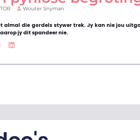
NTOR
Wouter Snyman
 almal die gordels stywer trek. Jy kan nie jou uit
aarop jy dit spandeer nie.