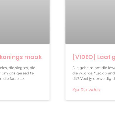
skonings maak
[VIDEO] Laat 
ies, die slegtes, die
Die geheim om die lewe
ar om ons gereed te
die woorde: “Let go an
n die farao se
dit? Voel jy oorweldig 
Kyk Die Video