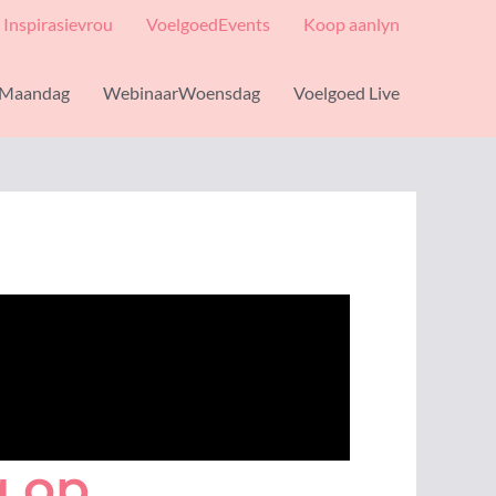
Inspirasievrou
VoelgoedEvents
Koop aanlyn
Maandag
WebinaarWoensdag
Voelgoed Live
g op