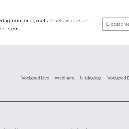
ag-nuusbrief, met artikels, video’s en
E-
note, ens.
posadres
Voelgoed Live
Webinare
Uitdagings
Voelgoed 