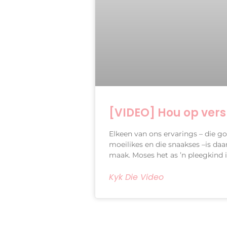
[VIDEO] Hou op ver
Elkeen van ons ervarings – die goe
moeilikes en die snaakses –is da
maak. Moses het as ’n pleegkind i
Kyk Die Video