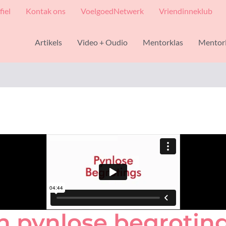
fiel
Kontak ons
VoelgoedNetwerk
Vriendinneklub
Artikels
Video + Oudio
Mentorklas
Mentor
’n pynlose begrotin