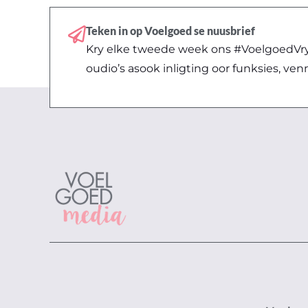
Teken in op Voelgoed se nuusbrief
Kry elke tweede week ons #VoelgoedVryd
oudio’s asook inligting oor funksies, ven