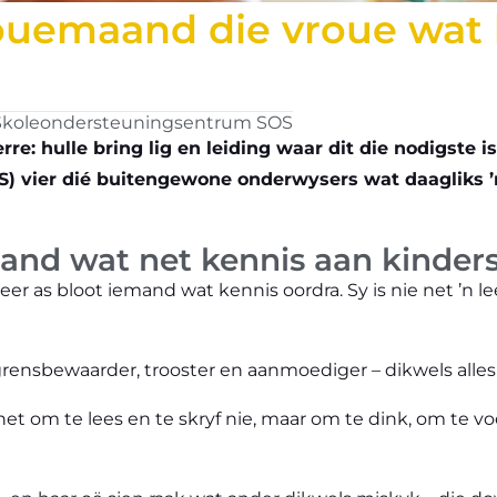
rouemaand die vroue wat 
Skoleondersteuningsentrum SOS
re: hulle bring lig en leiding waar dit die nodigste is
 vier dié buitengewone onderwysers wat daagliks ’n
and wat net kennis aan kinder
eer as bloot iemand wat kennis oordra. Sy is nie net ’n 
 grensbewaarder, trooster en aanmoediger – dikwels alle
net om te lees en te skryf nie, maar om te dink, om te v