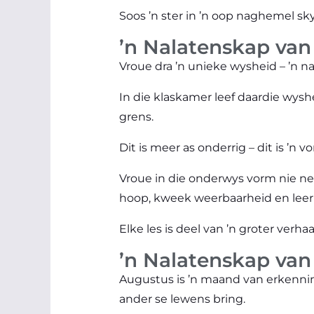
Soos ’n ster in ’n oop naghemel sk
’n Nalatenskap van
Vroue dra ’n unieke wysheid – ’n n
In die klaskamer leef daardie wysh
grens.
Dit is meer as onderrig – dit is ’n
Vroue in die onderwys vorm nie net
hoop, kweek weerbaarheid en leer
Elke les is deel van ’n groter verha
’n Nalatenskap van
Augustus is ’n maand van erkenning 
ander se lewens bring.