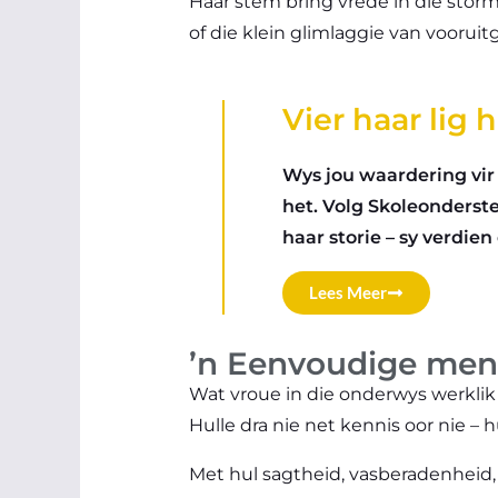
Haar stem bring vrede in die storm
of die klein glimlaggie van vooruit
Vier haar lig
Wys jou waardering vir
het. Volg Skoleonders
haar storie – sy verdien 
Lees Meer
’n Eenvoudige mens
Wat vroue in die onderwys werklik
Hulle dra nie net kennis oor nie – 
Met hul sagtheid, vasberadenheid, 