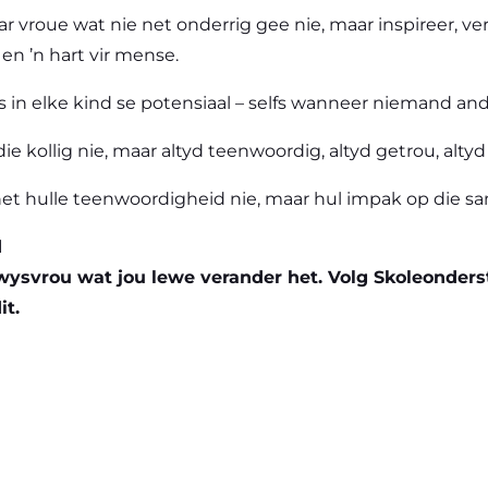
r vroue wat nie net onderrig gee nie, maar inspireer, ver
en ’n hart vir mense.
as in elke kind se potensiaal – selfs wanneer niemand and
die kollig nie, maar altyd teenwoordig, altyd getrou, altyd ’
net hulle teenwoordigheid nie, maar hul impak op die 
d
rwysvrou wat jou lewe verander het. Volg Skoleonde
it.