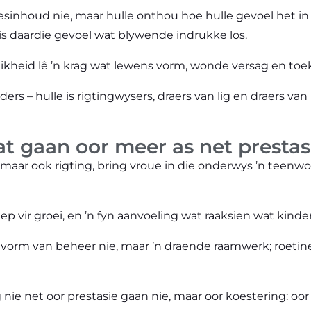
lesinhoud nie, maar hulle onthou hoe hulle gevoel het in
 is daardie gevoel wat blywende indrukke los.
likheid lê ’n krag wat lewens vorm, wonde versag en to
ers – hulle is rigtingwysers, draers van lig en draers va
 gaan oor meer as net prestas
, maar ook rigting, bring vroue in die onderwys ’n teenw
ep vir groei, en ’n fyn aanvoeling wat raaksien wat kinde
n vorm van beheer nie, maar ’n draende raamwerk; roetin
nie net oor prestasie gaan nie, maar oor koestering: oor 