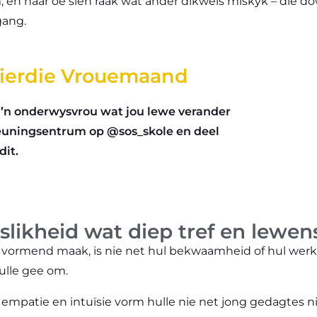
, en haar oë sien raak wat ander dikwels miskyk – die d
gang.
 hierdie Vrouemaand
 ’n onderwysvrou wat jou lewe verander
teuningsentrum op @sos_skole en deel
dit.
likheid wat diep tref en lewe
 vormend maak, is nie net hul bekwaamheid of hul werk
hulle gee om.
empatie en intuïsie vorm hulle nie net jong gedagtes ni