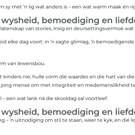
yn sy met ’n lig wat anders is – een wat warm maak én ri
 wysheid, bemoediging en lief
alatenskap van stories, insig en deursettingsvermoë wat 
eid elke dag voort: in ’n sagte glimlag, ’n bemoedigende 
 vorm van lewensbou.
 kinders nie; hulle vorm die waardes en die hart van di
 jong mense om met integriteit en medemenslikheid te 
al – een wat lank ná die skooldag sal voortleef.
 wysheid, bemoediging en lief
– ’n uitnodiging om stil te staan, weer te kyk, en dié lig