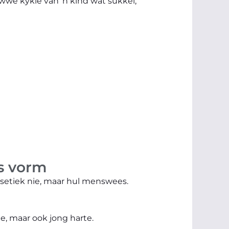
owwe kykie van ’n kind wat sukkel,
ns vorm
setiek nie, maar hul menswees.
e, maar ook jong harte.