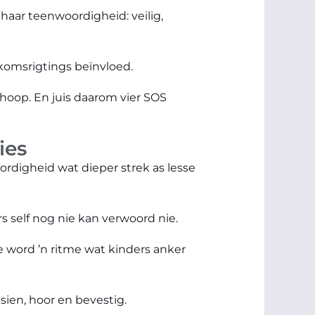
 haar teenwoordigheid: veilig,
ekomsrigtings beïnvloed.
n hoop. En juis daarom vier SOS
ies
oordigheid wat dieper strek as lesse
rs self nog nie kan verwoord nie.
e word ’n ritme wat kinders anker
sien, hoor en bevestig.