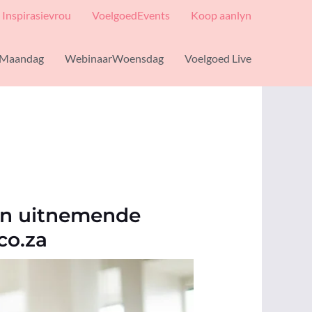
Inspirasievrou
VoelgoedEvents
Koop aanlyn
Maandag
WebinaarWoensdag
Voelgoed Live
en uitnemende
co.za