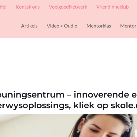
fiel
Kontak ons
VoelgoedNetwerk
Vriendinneklub
Artikels
Video + Oudio
Mentorklas
Mentor
euningsentrum – innoverende 
rwysoplossings, kliek op skole.