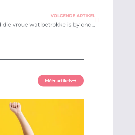
Next
VOLGENDE ARTIKEL
Vier hierdie Vrouemaand die vroue wat betrokke is by onderwys
Méér artikels