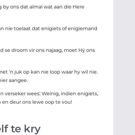
g by ons dat almal wat aan die Here
an nie toelaat dat enigiets of enigiemand
God se droom vir ons najaag, moet Hý ons
met ’n juk op kan nie loop waar hy wil nie.
eier aangee.
an verseker wees: Weinig, indien enigiets,
n en deur ons lewe oop te vou!
lf te kry