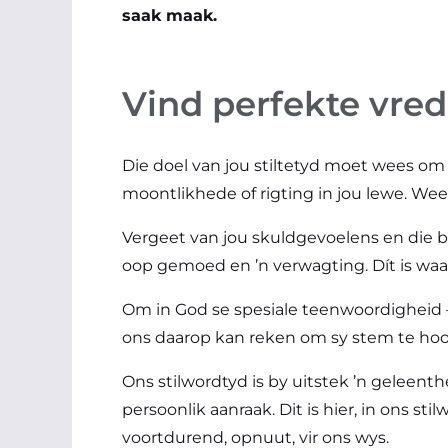
saak maak.
Vind perfekte vred
Die doel van jou stiltetyd moet wees om 
moontlikhede of rigting in jou lewe. We
Vergeet van jou skuldgevoelens en die 
oop gemoed en ’n verwagting. Dít is waa
Om in God se spesiale teenwoordigheid – 
ons daarop kan reken om sy stem te hoor
Ons stilwordtyd is by uitstek ’n geleent
persoonlik aanraak. Dit is hier, in ons st
voortdurend, opnuut, vir ons wys.