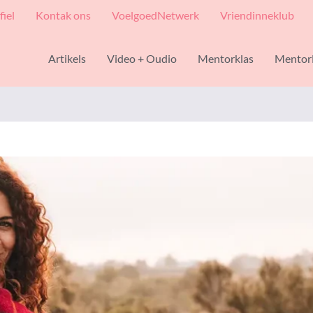
fiel
Kontak ons
VoelgoedNetwerk
Vriendinneklub
Artikels
Video + Oudio
Mentorklas
Mentor