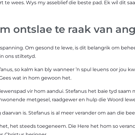
 te wees. Wys my asseblief die beste pad. Ek wíl dit saam
 om ontslae te raak van a
panning. Om gesond te lewe, is dit belangrik om beheer 
n ons stiltetyd.
efanus, so kalm kan bly wanneer ’n spul leuens oor jou
e Gees wat in hom gewoon het.
sy lewenspad vir hom aandui. Stefanus het baie tyd saa
sy inwonende metgesel, raadgewer en hulp die Woord l
 daarvan is. Stefanus is al meer verander om aan die be
het, het steeds toegeneem. Die Here het hom so verander
s Christus herinner.