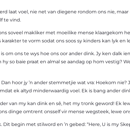
 laat voel, nie net van diegene rondom ons nie, maar oo
f te vind.
ons soveel makliker met moeilike mense klaargekom het,
karakter te vorm sodat ons soos sy kinders kan lyk en l
is om ons te wys hoe ons oor ander dink. Jy ken dalk ie
 hy so baie praat en almal se aandag op hom vestig? Wee
elf. Dan hoor jy ’n ander stemmetjie wat vra: Hoekom nie? 
 omdat ek altyd minderwaardig voel. Ek is bang ander din
 ander van my kan dink en sê, het my tronk geword! Ek le
ns dinge omtrent onsself vir mense wegsteek, lewe ons 
 Dit begin met stilword en ’n gebed: “Here, U is my Ske