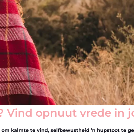
? Vind opnuut vrede in j
p om kalmte te vind, selfbewustheid ’n hupstoot te ge