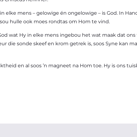
n elke mens – gelowige én ongelowige – is God. In Hande
 sou hulle ook moes rondtas om Hom te vind.
n God wat Hy in elke mens ingebou het wat maak dat on
ur die sonde skeef en krom getrek is, soos Syne kan m
theid en al soos ’n magneet na Hom toe. Hy is ons tuisk