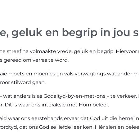
e, geluk en begrip in jou 
te streef na volmaakte vrede, geluk en begrip. Hiervoor
es gereed om verras te word.
baie moets en moenies en vals verwagtings wat ander m
roor stilword gaan.
wat anders is as Godaltyd-by-en-met-ons – te verkeer. Dí
. Dít is waar ons interaksie met Hom beleef.
heid waar ons eerstehands ervaar dat God uit die hemel 
ilwordtyd, dat ons God se liefde leer ken. Hiér sien en be