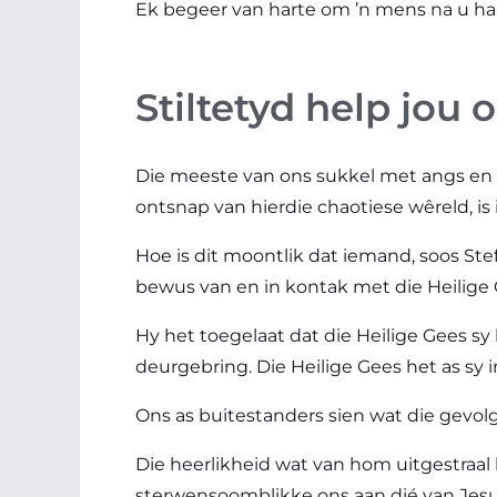
Ek begeer van harte om ’n mens na u hart
Stiltetyd help jou
Die meeste van ons sukkel met angs en s
ontsnap van hierdie chaotiese wêreld, is i
Hoe is dit moontlik dat iemand, soos St
bewus van en in kontak met die Heilig
Hy het toegelaat dat die Heilige Gees 
deurgebring. Die Heilige Gees het as 
Ons as buitestanders sien wat die gevolg
Die heerlikheid wat van hom uitgestraal 
sterwensoomblikke ons aan dié van Jesu