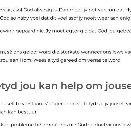
rvaar, asof God afwesig is. Dan moet jy net vertrou dat Hy 
God so naby voel dat dit voel asof jy nooit weer aan eni
ewing gepaard nie. Jy moet egter glo dat God jou gebed
 sê ons geloof word die sterkste wanneer ons lewe vaal
rou aan Hom. Wees altyd gereed om verras te word.
etyd jou kan help om jous
ouself te verstaan. Met gereelde stiltetyd sal jy jouself v
dan kan bestuur.
s kan probleme hê omdat ons nie God se doel vir ons lew