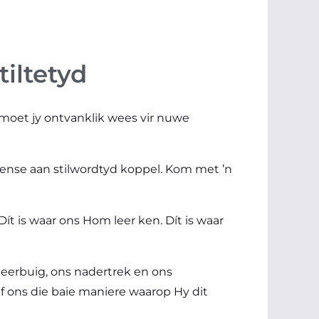
stiltetyd
 moet jy ontvanklik wees vir nuwe
ense aan stilwordtyd koppel. Kom met ’n
t is waar ons Hom leer ken. Dít is waar
neerbuig, ons nadertrek en ons
leef ons die baie maniere waarop Hy dit