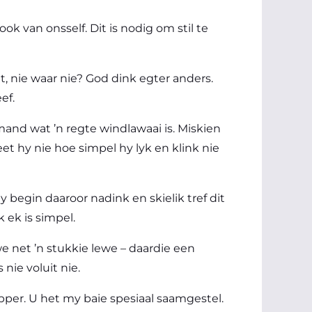
k van onsself. Dit is nodig om stil te
 nie waar nie? God dink egter anders.
eef.
mand wat ’n regte windlawaai is. Miskien
t hy nie hoe simpel hy lyk en klink nie
Jy begin daaroor nadink en skielik tref dit
k ek is simpel.
we net ’n stukkie lewe – daardie een
nie voluit nie.
pper. U het my baie spesiaal saamgestel.