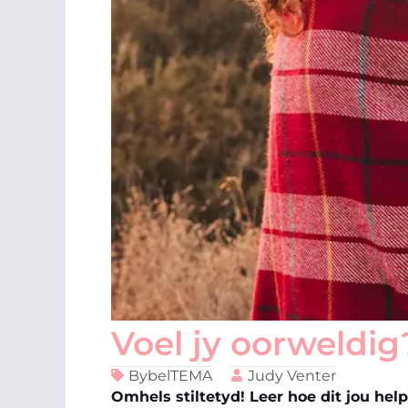
Voel jy oorweldig
BybelTEMA
Judy Venter
Omhels stiltetyd! Leer hoe dit jou hel