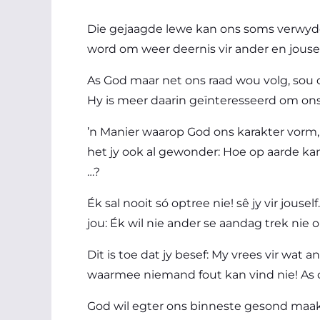
Die gejaagde lewe kan ons soms verwyderd
word om weer deernis vir ander en jousel
As God maar net ons raad wou volg, sou 
Hy is meer daarin geïnteresseerd om ons 
’n Manier waarop God ons karakter vorm, 
het jy ook al gewonder: Hoe op aarde kan
…?
Ék sal nooit só optree nie! sê jy vir jous
jou: Ék wil nie ander se aandag trek nie
Dit is toe dat jy besef: My vrees vir wat
waarmee niemand fout kan vind nie! As o
God wil egter ons binneste gesond maak.