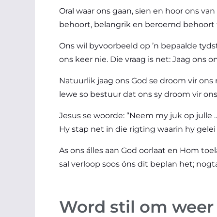
Oral waar ons gaan, sien en hoor ons van
behoort, belangrik en beroemd behoort te
Ons wil byvoorbeeld op ’n bepaalde tydst
ons keer nie. Die vraag is net: Jaag ons 
Natuurlik jaag ons God se droom vir ons 
lewe so bestuur dat ons sy droom vir on
Jesus se woorde: “Neem my juk op julle …” 
Hy stap net in die rigting waarin hy gel
As ons álles aan God oorlaat en Hom toela
sal verloop soos óns dit beplan het; nog
Word stil om weer 