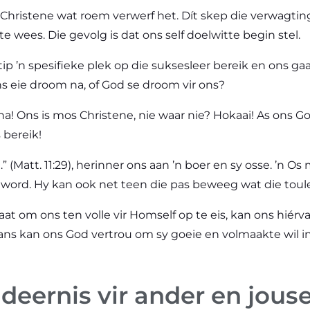
 Christene wat roem verwerf het. Dít skep die verwagtin
 wees. Die gevolg is dat ons self doelwitte begin stel.
ip ’n spesifieke plek op die suksesleer bereik en ons ga
ons eie droom na, of God se droom vir ons?
na! Ons is mos Christene, nie waar nie? Hokaai! As ons 
s bereik!
(Matt. 11:29), herinner ons aan ’n boer en sy osse. ’n Os 
ei word. Hy kan ook net teen die pas beweeg wat die toul
at om ons ten volle vir Homself op te eis, kan ons hiérv
tans kan ons God vertrou om sy goeie en volmaakte wil i
deernis vir ander en jouse