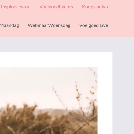
Inspirasievrou
VoelgoedEvents
Koop aanlyn
Maandag
WebinaarWoensdag
Voelgoed Live