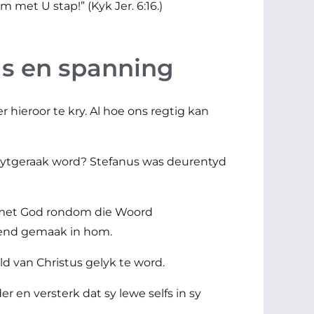
 met U stap!” (Kyk Jer. 6:16.)
ngs en spanning
hieroor te kry. Al hoe ons regtig kan
 kwytgeraak word? Stefanus was deurentyd
m met God rondom die Woord
ewend gemaak in hom.
eld van Christus gelyk te word.
 en versterk dat sy lewe selfs in sy