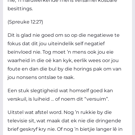
nie; ’n hardwerkende mens versamel kosbare
besittings.
(Spreuke 12:27)
Dit is glad nie goed om so op die negatiewe te
fokus dat dit jou uiteindelik self negatief
beïnvloed nie. Tog moet ’n mens ook jou eie
waarheid in die oë kan kyk, eerlik wees oor jou
foute en dan die bul by die horings pak om van
jou nonsens ontslae te raak.
Een stuk slegtigheid wat homself goed kan
verskuil, is luiheid … of noem dit “versuim”.
Uitstel wat afstel word. Nog ’n rukkie by die
televisie sit, wat maak dat ek nie die dringende
brief geskryf kry nie. Of nog ’n bietjie langer lê in