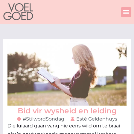
Skip
to
content
Bid vir wysheid en leiding
#StilwordSondag
Esté Geldenhuys
Die luiaard gaan vang nie eens wild om te braai