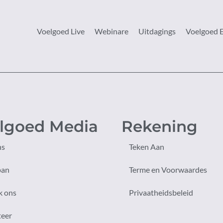
Voelgoed Live
Webinare
Uitdagings
Voelgoed 
lgoed Media
Rekening
ns
Teken Aan
pan
Terme en Voorwaardes
k ons
Privaatheidsbeleid
teer