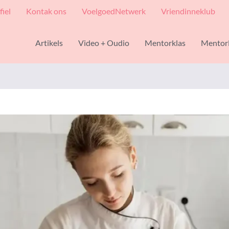
fiel
Kontak ons
VoelgoedNetwerk
Vriendinneklub
Artikels
Video + Oudio
Mentorklas
Mentor