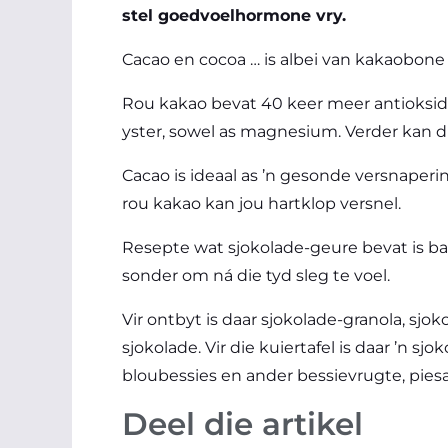
stel goedvoelhormone vry.
Cacao en cocoa … is albei van kakaobone
Rou kakao bevat 40 keer meer antioksidan
yster, sowel as magnesium. Verder kan di
Cacao is ideaal as ’n gesonde versnaperi
rou kakao kan jou hartklop versnel.
Resepte wat sjokolade-geure bevat is ba
sonder om ná die tyd sleg te voel.
Vir ontbyt is daar sjokolade-granola, sj
sjokolade. Vir die kuiertafel is daar ’n 
bloubessies en ander bessievrugte, pies
Deel die artikel