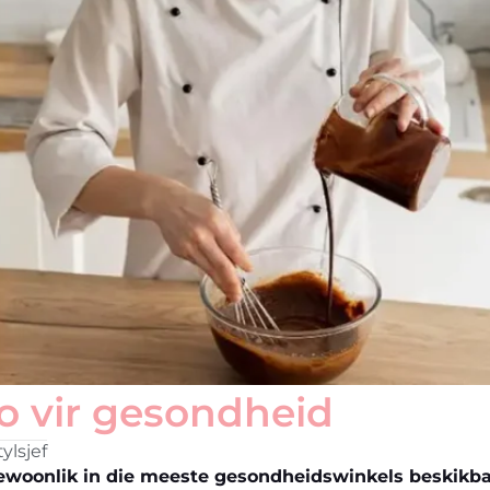
o vir gesondheid
ylsjef
gewoonlik in die meeste gesondheidswinkels beskikbaa