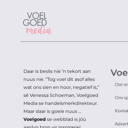
Voe
Daar is beslis nie ’n tekort aan
nuus nie.
“Tog voel dit asof alles
Oor o
wat ons sien en hoor, negatief is,”
sê Venessa Schoeman, Voelgoed
Ons s
Media se handelsmerkdirekteur.
Konta
Maar daar is goeie nuus …
Voelgoed
se webblad is jóú
Adver
aanlyn bron vir inspirasie!