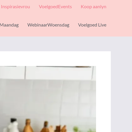
Inspirasievrou
VoelgoedEvents
Koop aanlyn
Maandag
WebinaarWoensdag
Voelgoed Live