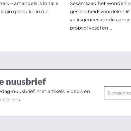
elk – amandels is in talle
Sesamsaad het wonderlik
 legio gebruike in die
gesondheidsvoordele. Dit w
volksgeneeskunde aangewen
propvol vesel en ...
e nuusbrief
E-
ag-nuusbrief, met artikels, video’s en
posadres
note, ens.