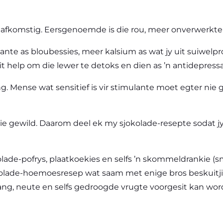
 afkomstig. Eersgenoemde is die rou, meer onverwerkte
te as bloubessies, meer kalsium as wat jy uit suiwelpro
t help om die lewer te detoks en dien as ’n antidepressa
ng. Mense wat sensitief is vir stimulante moet egter nie
ie gewild. Daarom deel ek my sjokolade-resepte sodat jy
okolade-pofrys, plaatkoekies en selfs ’n skommeldrankie 
sjokolade-hoemoesresep wat saam met enige bros beskuitji
ang, neute en selfs gedroogde vrugte voorgesit kan wor