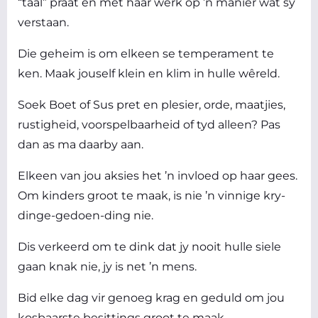
“taal” praat en met haar werk op ’n manier wat sy
verstaan.
Die geheim is om elkeen se temperament te
ken. Maak jouself klein en klim in hulle wêreld.
Soek Boet of Sus pret en plesier, orde, maatjies,
rustigheid, voorspelbaarheid of tyd alleen? Pas
dan as ma daarby aan.
Elkeen van jou aksies het ’n invloed op haar gees.
Om kinders groot te maak, is nie ’n vinnige kry-
dinge-gedoen-ding nie.
Dis verkeerd om te dink dat jy nooit hulle siele
gaan knak nie, jy is net ’n mens.
Bid elke dag vir genoeg krag en geduld om jou
kosbaarste besittings groot te maak.