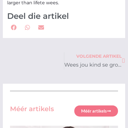
larger than lifete wees.
Deel die artikel
Ne
VOLGENDE ARTIKEL
Wees jou kind se grootste fan
Méér artikels
Méér artikels