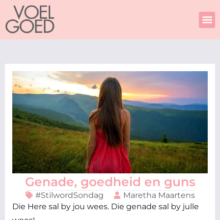
Skip
to
content
Genade, goedheid en guns
#StilwordSondag
Maretha Maartens
Die Here sal by jou wees. Die genade sal by julle