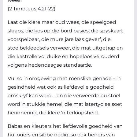
wees!
(2 Timoteus 4:21-22)
Laat die klere maar oud wees, die speelgoed
skraps, die kos op die bord basies, die spyskaart
voorspelbaar, die mure jare laas geverf, die
stoelbekleedsels verweer, die mat uitgetrap en
die kastrolle vol duike en hopeloos verouderd
volgens hedendaagse standaarde.
Vul so ’n omgewing met menslike genade – ’n
gesindheid wat ook as liefdevolle goedheid
omskryf kan word – en die verweerde ou stoel
word ’n stukkie hemel, die mat latertyd se soet
herinnering, die klere ’n terloopsheid.
Babas en kleuters het liefdevolle goedheid van
hul ouers en sibbe nodig, so ook tieners van