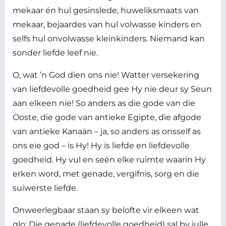
mekaar én hul gesinslede, huweliksmaats van
mekaar, bejaardes van hul volwasse kinders en
selfs hul onvolwasse kleinkinders. Niemand kan
sonder liefde leef nie.
O, wat ’n God dien ons nie! Watter versekering
van liefdevolle goedheid gee Hy nie deur sy Seun
aan elkeen nie! So anders as die gode van die
Ooste, die gode van antieke Egipte, die afgode
van antieke Kanaän – ja, so anders as onsself as
ons eie god – is Hy! Hy is liefde en liefdevolle
goedheid. Hy vul en seën elke ruimte waarin Hy
erken word, met genade, vergifnis, sorg en die
suiwerste liefde.
Onweerlegbaar staan sy belofte vir elkeen wat
glo: Die genade (liefdevolle goedheid) sal by julle