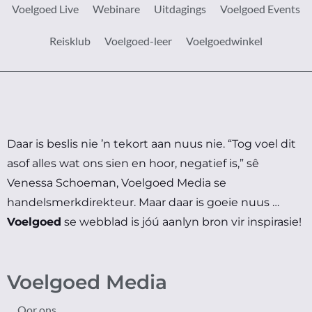
Voelgoed Live
Webinare
Uitdagings
Voelgoed Events
Reisklub
Voelgoed-leer
Voelgoedwinkel
Daar is beslis nie ’n tekort aan nuus nie.
“Tog voel dit
asof alles wat ons sien en hoor, negatief is,” sê
Venessa Schoeman, Voelgoed Media se
handelsmerkdirekteur.
Maar daar is goeie nuus …
Voelgoed
se webblad is jóú aanlyn bron vir inspirasie!
Voelgoed Media
Oor ons