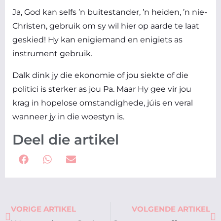
Ja, God kan selfs ’n buitestander, ’n heiden, ’n nie-
Christen, gebruik om sy wil hier op aarde te laat
geskied! Hy kan enigiemand en enigiets as
instrument gebruik.
Dalk dink jy die ekonomie of jou siekte of die
politici is sterker as jou Pa. Maar Hy gee vir jou
krag in hopelose omstandighede, júis en veral
wanneer jy in die woestyn is.
Deel die artikel
Prev
Ne
VORIGE ARTIKEL
VOLGENDE ARTIKEL