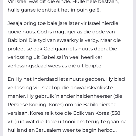
Vir Israel was dit die einde. Hulle hele bestaan,
hulle ganse identiteit het in puin gelê.
Jesaja bring toe baie jare later vir Israel hierdie
goeie nuus: God is magtiger as die gode van
Babilon! Die tyd van swaarkry is verby. Maar die
profeet sê ook God gaan iets nuuts doen. Die
verlossing uit Babel sal ’n veel heerliker
verlossingsdaad wees as dié uit Egipte.
En Hy het inderdaad iets nuuts gedoen. Hy bied
verlossing vir Israel op die onwaarskynlikste
manier. Hy gebruik ’n ander heidenheerser (die
Persiese koning, Kores) om die Babiloniërs te
verslaan. Kores reik toe die Edik van Kores (538
v.C.) uit wat die Jode uitnooi om terug te gaan na
hul land en Jerusalem weer te begin herbou.