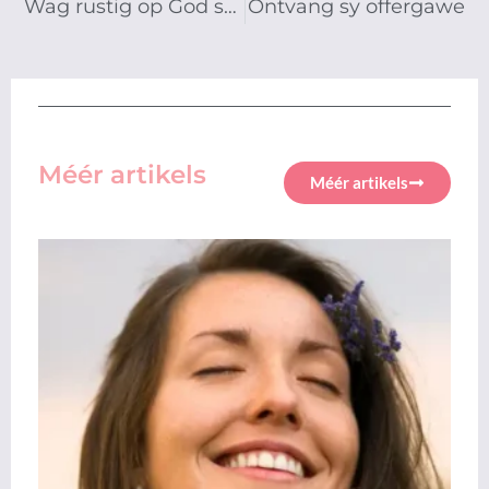
Wag rustig op God se antwoord
Ontvang sy offergawe
Méér artikels
Méér artikels